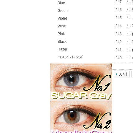
247
Blue
246
Green
245
Violet
244
Wine
Pink
243
Black
242
Hazel
241
コスプレレンズ
240