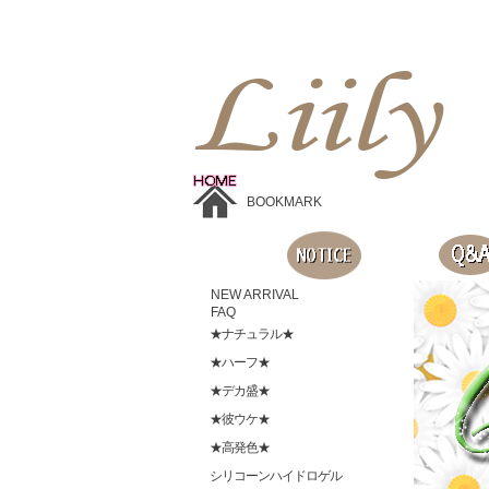
Liilyお手頃価格のカラコンショップ、鮮やかなコスプレレンズ、
目に優しいシリコンハイドロゲルレンズ、全商品無料発送, 度ありレンズ、FDAの承認を受けた信じられる製品です。
BOOKMARK
NEW ARRIVAL
FAQ
★ナチュラル★
★ハーフ★
★デカ盛★
★彼ウケ★
★高発色★
シリコーンハイドロゲル