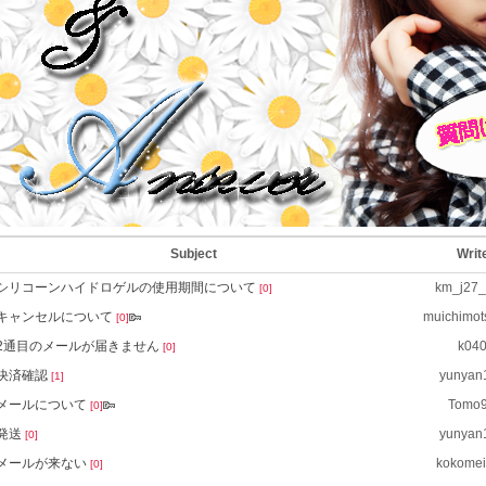
Subject
Writ
シリコーンハイドロゲルの使用期間について
km_j27
[0]
キャンセルについて
muichimo
[0]
2通目のメールが届きません
k04
[0]
決済確認
yunyan
[1]
メールについて
Tomo
[0]
発送
yunyan
[0]
メールが来ない
kokome
[0]