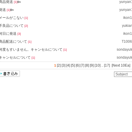
商品発送
yunyan
[1]
発送
yunyan
[1]
メールがこない
ikon1
[1]
不良品について
yukia
[2]
何日に発送
ikon1
[3]
商品配送について
T1006
[1]
何度もすいません。キャンセルについて
sondayu
[1]
キャンセルについて
sondayu
[1]
[2]
[3]
[4]
[5]
[6]
[7]
[8]
[9]
[10]
..
[17]
[Next 10Ea]
1