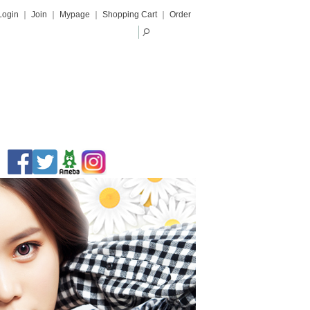
Login
｜
Join
｜
Mypage
｜
Shopping Cart
｜
Order