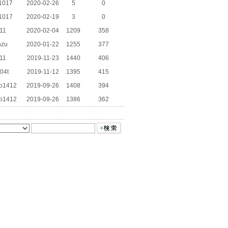
1017
2020-02-26
5
0
1017
2020-02-19
3
0
11
2020-02-04
1209
358
nzu
2020-01-22
1255
377
11
2019-11-23
1440
406
04t
2019-11-12
1395
415
to1412
2019-09-26
1408
394
to1412
2019-09-26
1386
362