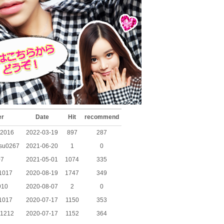
er
Date
Hit
recommend
_2016
2022-03-19
897
287
tsu0267
2021-06-20
1
0
07
2021-05-01
1074
335
1017
2020-08-19
1747
349
910
2020-08-07
2
0
1017
2020-07-17
1150
353
i1212
2020-07-17
1152
364