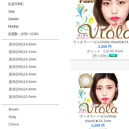
乱視TORIC
1day
2weeks
Monthly
高度数（-8.50~-12.00）
ヴィオラヘーゼル(Viola Hazel)★14
直径(DIA)14.0mm
2,200 円
ポイント : 110.00 Point
直径(DIA)14.1mm
[売り切れ]
直径(DIA)14.2mm
直径(DIA)14.3mm
直径(DIA)14.4mm
直径(DIA)14.5mm
直径(DIA)14.8mm
直径(DIA)15.0mm
Brown
ヴィオラヘーゼル(Viola
Gray
Hazel)★14.1mm
Choco
2,200 円