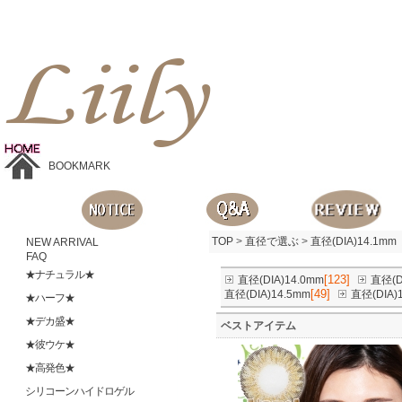
Liilyお手頃価格のカラコンショップ、鮮やかなコスプレレンズ、
目に優しいシリコンハイドロゲルレンズ、全商品無料発送, 度ありレンズ、FDAの承認を受けた信じられる製品です。
BOOKMARK
TOP
>
直径で選ぶ
>
直径(DIA)14.1mm
NEW ARRIVAL
FAQ
★ナチュラル★
[123]
直径(DIA)14.0mm
直径(D
[49]
直径(DIA)14.5mm
直径(DIA)
★ハーフ★
★デカ盛★
ベストアイテム
★彼ウケ★
★高発色★
シリコーンハイドロゲル