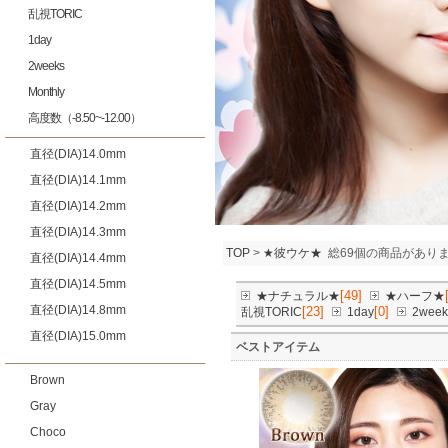
乱視TORIC
1day
2weeks
Monthly
高度数（-8.50~-12.00）
直径(DIA)14.0mm
直径(DIA)14.1mm
直径(DIA)14.2mm
直径(DIA)14.3mm
TOP
>
★彼ウケ★
総69個の商品があり
直径(DIA)14.4mm
直径(DIA)14.5mm
[49]
★ナチュラル★
★ハーフ★
直径(DIA)14.8mm
[23]
[0]
乱視TORIC
1day
2week
直径(DIA)15.0mm
ベストアイテム
Brown
Gray
Choco