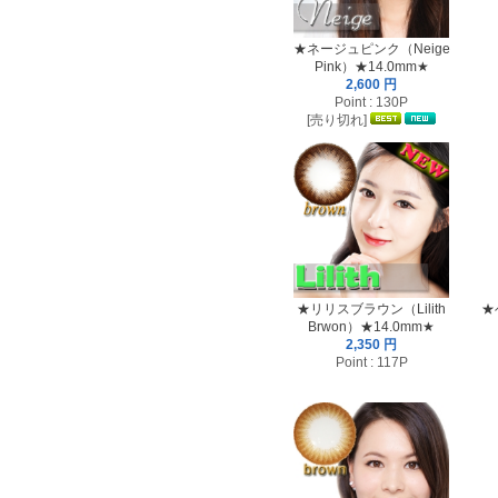
★ネージュピンク（Neige
Pink）★14.0mm★
2,600 円
Point : 130P
[売り切れ]
★リリスブラウン（Lilith
★
Brwon）★14.0mm★
2,350 円
Point : 117P