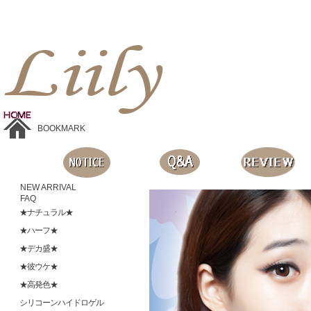
Liilyお手頃価格のカラコンショップ、鮮やかなコスプレレンズ、
目に優しいシリコンハイドロゲルレンズ、全商品無料発送, 度ありレンズ、FDAの承認を受けた信じられる製品です。
BOOKMARK
NEW ARRIVAL
FAQ
★ナチュラル★
★ハーフ★
★デカ盛★
★彼ウケ★
★高発色★
シリコーンハイドロゲル