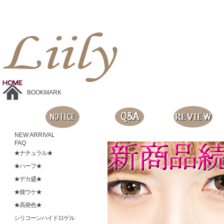
Liilyお手頃価格のカラコンショップ、鮮やかなコスプレレンズ、
目に優しいシリコンハイドロゲルレンズ、全商品無料発送, 度ありレンズ、FDAの承認を受けた信じられる製品です。
BOOKMARK
NEW ARRIVAL
FAQ
★ナチュラル★
★ハーフ★
★デカ盛★
★彼ウケ★
★高発色★
シリコーンハイドロゲル