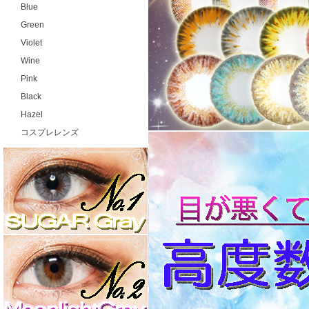
Blue
Green
Violet
Wine
Pink
Black
Hazel
コスプレレンズ