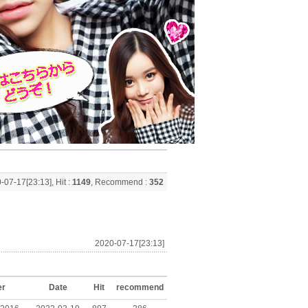
-07-17[23:13], Hit :
1149
, Recommend :
352
2020-07-17[23:13]
er
Date
Hit
recommend