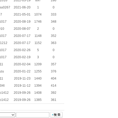
_2016
2022-03-19
897
286
tsu0267
2021-06-20
1
0
07
2021-05-01
1074
333
1017
2020-08-19
1746
348
910
2020-08-07
2
0
1017
2020-07-17
1148
352
i1212
2020-07-17
1152
363
1017
2020-02-26
5
0
1017
2020-02-19
3
0
11
2020-02-04
1209
357
nzu
2020-01-22
1255
376
11
2019-11-23
1440
404
04t
2019-11-12
1394
414
to1412
2019-09-26
1408
392
to1412
2019-09-26
1385
361