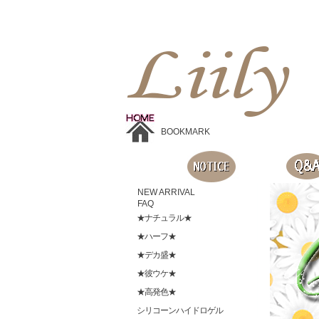
Liilyお手頃価格のカラコンショップ、鮮やかなコスプレレンズ、
目に優しいシリコンハイドロゲルレンズ、全商品無料発送, 度ありレンズ、FDAの承認を受けた信じられる製品です。
BOOKMARK
NEW ARRIVAL
FAQ
★ナチュラル★
★ハーフ★
★デカ盛★
★彼ウケ★
★高発色★
シリコーンハイドロゲル