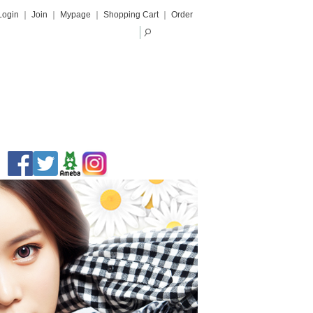
Login
｜
Join
｜
Mypage
｜
Shopping Cart
｜
Order