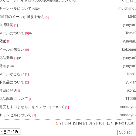
シリコーンハイドロゲルの使用期間について
km_j27
[0]
キャンセルについて
muichimo
[0]
2通目のメールが届きません
k04
[0]
決済確認
yunyan
[1]
メールについて
Tomo
[0]
発送
yunyan
[0]
メールが来ない
kokome
[0]
商品発送
yunyan
[1]
発送
yunyan
[1]
メールがこない
ikon1
[1]
不良品について
yukia
[2]
何日に発送
ikon1
[3]
商品配送について
T1006
[1]
何度もすいません。キャンセルについて
sondayu
[1]
キャンセルについて
sondayu
[1]
[2]
[3]
[4]
[5]
[6]
[7]
[8]
[9]
[10]
..
[17]
[Next 10Ea]
1