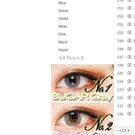
254
Blue
253
Green
252
Violet
251
Wine
250
Pink
249
Black
248
Hazel
247
コスプレレンズ
246
245
244
243
242
241
240