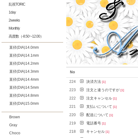
乱視TORIC
1day
2weeks
Monthly
高度数（-8.50~-12.00）
直径(DIA)14.0mm
直径(DIA)14.1mm
直径(DIA)14.2mm
直径(DIA)14.3mm
No
直径(DIA)14.4mm
224
決済方法
[1]
直径(DIA)14.5mm
223
注文と違うのですが
[1]
直径(DIA)14.8mm
222
注文キャンセル
[1]
直径(DIA)15.0mm
221
支払いについて
[1]
220
配送について
[1]
Brown
219
電話番号
[1]
Gray
218
キャンセル
[1]
Choco