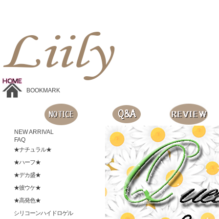
Liilyお手頃価格のカラコンショップ、鮮やかなコスプレレンズ、
目に優しいシリコンハイドロゲルレンズ、全商品無料発送, 度ありレンズ、FDAの承認を受けた信じられる製品です。
BOOKMARK
NEW ARRIVAL
FAQ
★ナチュラル★
★ハーフ★
★デカ盛★
★彼ウケ★
★高発色★
シリコーンハイドロゲル