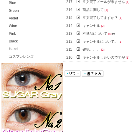
217
注文完了メールが来ません
[1]
Blue
216
商品に関して
[1]
Green
215
注文完了してますか？
Violet
[1]
214
キャンセル
Wine
[2]
Pink
213
不良品について
[4]
Black
212
キャンセルについて。
[1]
Hazel
211
確認、、、
[2]
コスプレレンズ
210
キャンセルしたいのですが
[1]