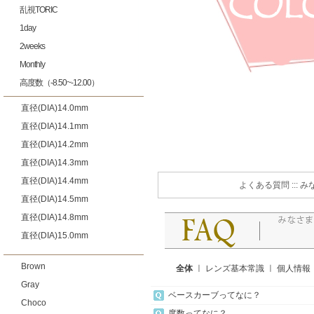
乱視TORIC
1day
2weeks
Monthly
高度数（-8.50~-12.00）
直径(DIA)14.0mm
直径(DIA)14.1mm
直径(DIA)14.2mm
直径(DIA)14.3mm
直径(DIA)14.4mm
よくある質問 ::
直径(DIA)14.5mm
直径(DIA)14.8mm
直径(DIA)15.0mm
Brown
全体
ㅣ
レンズ基本常識
ㅣ
個人情報
Gray
ベースカーブってなに？
Choco
度数ってなに？