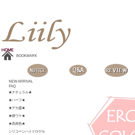
Liilyお手頃価格のカラコンショップ、鮮やかなコスプレレンズ、
目に優しいシリコンハイドロゲルレンズ、全商品無料発送, 度ありレンズ、FDAの承認を受けた信じられる製品です。
BOOKMARK
NEW ARRIVAL
FAQ
★ナチュラル★
★ハーフ★
★デカ盛★
★彼ウケ★
★高発色★
シリコーンハイドロゲル