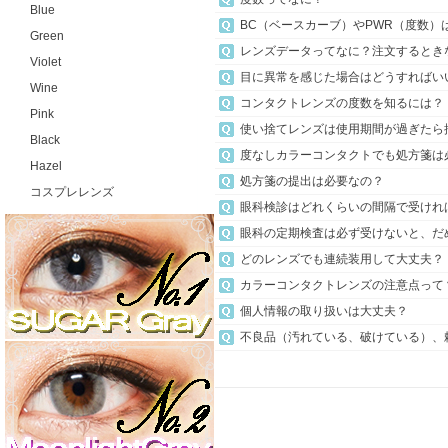
Blue
BC（ベースカーブ）やPWR（度数）
Green
レンズデータってなに？注文するとき
Violet
目に異常を感じた場合はどうすればい
Wine
コンタクトレンズの度数を知るには？
Pink
使い捨てレンズは使用期間が過ぎたら
Black
度なしカラーコンタクトでも処方箋は
Hazel
処方箋の提出は必要なの？
コスプレレンズ
眼科検診はどれくらいの間隔で受けれ
眼科の定期検査は必ず受けないと、だ
どのレンズでも連続装用して大丈夫？
カラーコンタクトレンズの注意点って
個人情報の取り扱いは大丈夫？
不良品（汚れている、破けている）、