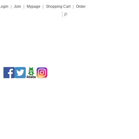
Login
｜
Join
｜
Mypage
｜
Shopping Cart
｜
Order