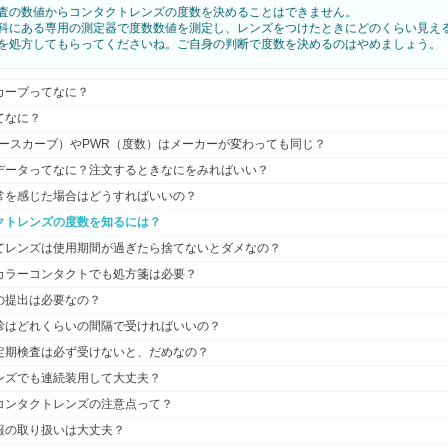
査の数値からコンタクトレンズの度数を決めることはできません。
科にある専用の測定器で度数数値を測定し、レンズをつけたときにどのくらい見え
を処方してもらってくださいね。ご自身の判断で度数を決めるのはやめましょう。
カーブってなに？
てなに？
ベースカーブ）やPWR（度数）はメーカーが変わっても同じ？
データってなに？注文するときなにをみればいい？
常を感じた場合はどうすればいいの？
クトレンズの度数を知るには？
てレンズは使用期間が過ぎたら捨てないとダメなの？
カラーコンタクトでも処方箋は必要？
の提出は必要なの？
診はどれくらいの間隔で受ければいいの？
定期検査は必ず受けないと、だめなの？
ンズでも連続装用して大丈夫？
コンタクトレンズの注意点って？
報の取り扱いは大丈夫？