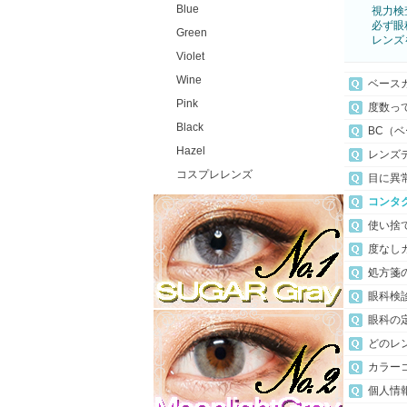
Blue
視力検
必ず眼
Green
レンズ
Violet
Wine
ベース
Pink
度数っ
Black
BC（
Hazel
レンズ
コスプレレンズ
目に異
コンタ
使い捨
度なし
処方箋
眼科検
眼科の
どのレ
カラー
個人情