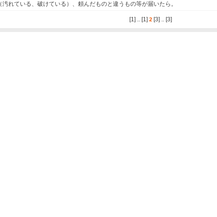
（汚れている、破けている）、頼んだものと違うもの等が届いたら。
[1]
..
[1]
[3]
..
[3]
2