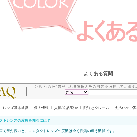
よくある質問
ㅣ
レンズ基本常識
ㅣ
個人情報
ㅣ
交換/返品/返金
ㅣ
配送とクレーム
ㅣ
支払いのご
クトレンズの度数を知るには？
査で得た視力と、コンタクトレンズの度数は全く性質の違う数値です。