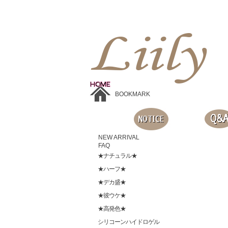
Liilyお手頃価格のカラコンショップ、鮮やかなコスプレレンズ、
目に優しいシリコンハイドロゲルレンズ、全商品無料発送, 度ありレンズ、FDAの承認を受けた信じられる製品です。
BOOKMARK
NEW ARRIVAL
FAQ
★ナチュラル★
★ハーフ★
★デカ盛★
★彼ウケ★
★高発色★
シリコーンハイドロゲル