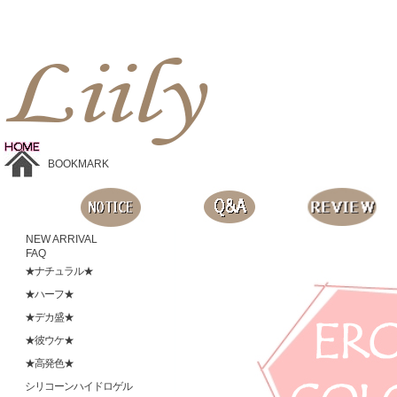
Liilyお手頃価格のカラコンショップ、鮮やかなコスプレレンズ、
目に優しいシリコンハイドロゲルレンズ、全商品無料発送, 度ありレンズ、FDAの承認を受けた信じられる製品です。
BOOKMARK
NEW ARRIVAL
FAQ
★ナチュラル★
★ハーフ★
★デカ盛★
★彼ウケ★
★高発色★
シリコーンハイドロゲル