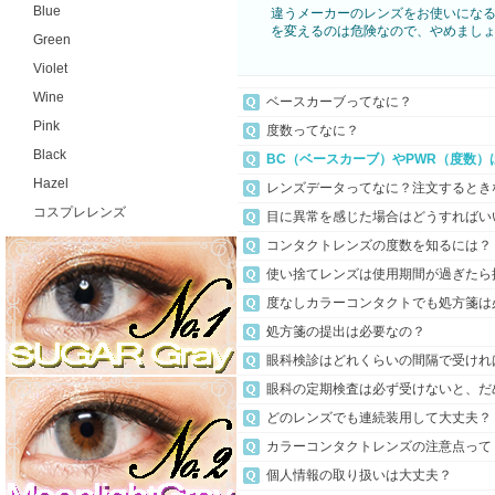
Blue
違うメーカーのレンズをお使いにな
を変えるのは危険なので、やめまし
Green
Violet
Wine
ベースカーブってなに？
Pink
度数ってなに？
Black
BC（ベースカーブ）やPWR（度数
Hazel
レンズデータってなに？注文するとき
コスプレレンズ
目に異常を感じた場合はどうすればい
コンタクトレンズの度数を知るには？
使い捨てレンズは使用期間が過ぎたら
度なしカラーコンタクトでも処方箋は
処方箋の提出は必要なの？
眼科検診はどれくらいの間隔で受けれ
眼科の定期検査は必ず受けないと、だ
どのレンズでも連続装用して大丈夫？
カラーコンタクトレンズの注意点って
個人情報の取り扱いは大丈夫？