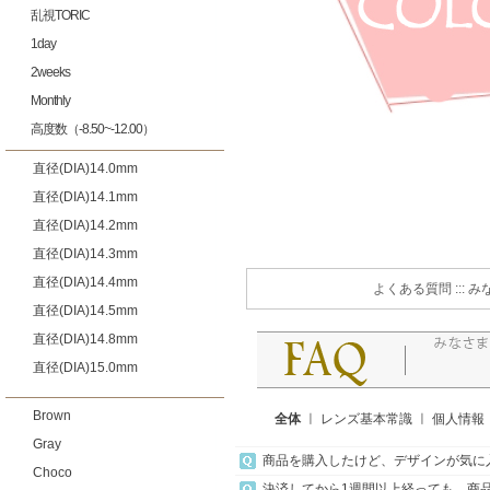
乱視TORIC
1day
2weeks
Monthly
高度数（-8.50~-12.00）
直径(DIA)14.0mm
直径(DIA)14.1mm
直径(DIA)14.2mm
直径(DIA)14.3mm
直径(DIA)14.4mm
よくある質問 ::
直径(DIA)14.5mm
直径(DIA)14.8mm
直径(DIA)15.0mm
Brown
全体
ㅣ
レンズ基本常識
ㅣ
個人情報
Gray
商品を購入したけど、デザインが気に
Choco
決済してから1週間以上経っても、商