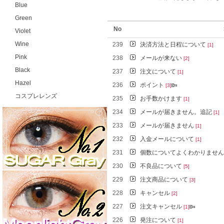
Blue
Green
No
Violet
Wine
239
決済方法と日程について
[1]
Pink
238
メールが来ない
[2]
Black
237
注文について
[1]
Hazel
236
ポイント
[3]
コスプレレンズ
235
お手数かけます
[1]
234
メールが届きません。追記
[1]
233
メールが届きません
[1]
232
入金メールについて
[1]
231
個数についてよくわかりませ
230
不良品について
[5]
229
注文商品について
[3]
228
キャンセル
[2]
227
注文キャンセル
[1]
226
発注について
[1]