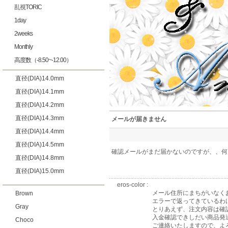
乱視TORIC
1day
2weeks
Monthly
高度数（-8.50~-12.00）
直径(DIA)14.0mm
直径(DIA)14.1mm
直径(DIA)14.2mm
直径(DIA)14.3mm
メールが届きません
直径(DIA)14.4mm
直径(DIA)14.5mm
確認メールがまだ届かないのですが、、何
直径(DIA)14.8mm
直径(DIA)15.0mm
eros-color :
メール住所にまちがいなく
Brown
エラーで返ってきているわ
Gray
とりあえず、注文内容は確
入金確認できしだい商品発
Choco
ご連絡いたしますので、よ