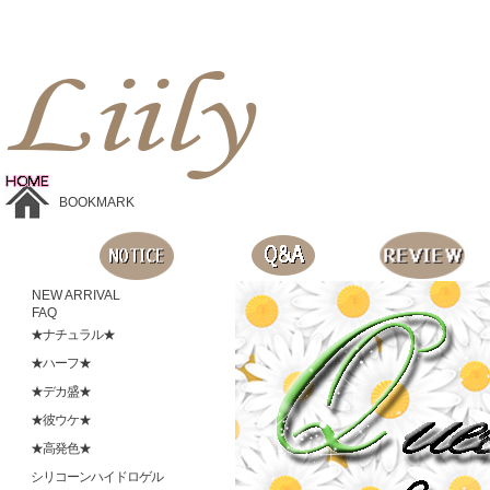
Liilyお手頃価格のカラコンショップ、鮮やかなコスプレレンズ、
目に優しいシリコンハイドロゲルレンズ、全商品無料発送, 度ありレンズ、FDAの承認を受けた信じられる製品です。
BOOKMARK
NEW ARRIVAL
FAQ
★ナチュラル★
★ハーフ★
★デカ盛★
★彼ウケ★
★高発色★
シリコーンハイドロゲル