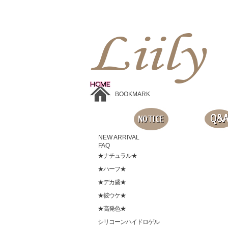
Liilyお手頃価格のカラコンショップ、鮮やかなコスプレレンズ、
目に優しいシリコンハイドロゲルレンズ、全商品無料発送, 度ありレンズ、FDAの承認を受けた信じられる製品です。
BOOKMARK
NEW ARRIVAL
FAQ
★ナチュラル★
★ハーフ★
★デカ盛★
★彼ウケ★
★高発色★
シリコーンハイドロゲル