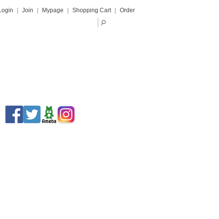
Login
｜
Join
｜
Mypage
｜
Shopping Cart
｜
Order