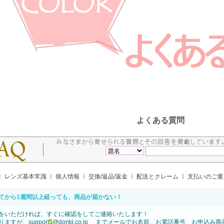
よくある質問
ㅣ
レンズ基本常識
ㅣ
個人情報
ㅣ
交換/返品/返金
ㅣ
配送とクレーム
ㅣ
支払いのご
てから1週間以上経っても、商品が届かない！
をいただければ、すぐに確認をしてご連絡いたします！
ますが、support
5
@donki.co.jp までメールでお名前、お電話番号、お申込