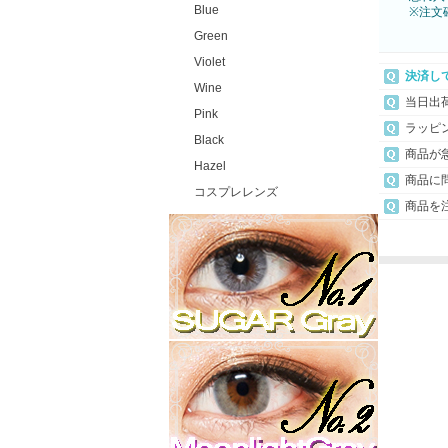
Blue
※注文
Green
Violet
決済し
Wine
当日出
Pink
ラッピ
Black
商品が
Hazel
商品に
コスプレレンズ
商品を