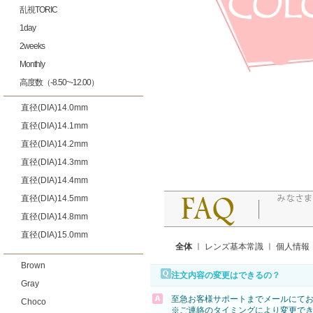
乱視TORIC
1day
2weeks
Monthly
高度数（-8.50~-12.00）
直径(DIA)14.0mm
直径(DIA)14.1mm
直径(DIA)14.2mm
直径(DIA)14.3mm
直径(DIA)14.4mm
直径(DIA)14.5mm
直径(DIA)14.8mm
直径(DIA)15.0mm
全体
ㅣ
レンズ基本常識
ㅣ
個人情報
Brown
注文内容の変更はできるの？
Gray
至急お客様サポートまでメールにて
Choco
※ご連絡のタイミングにより変更で