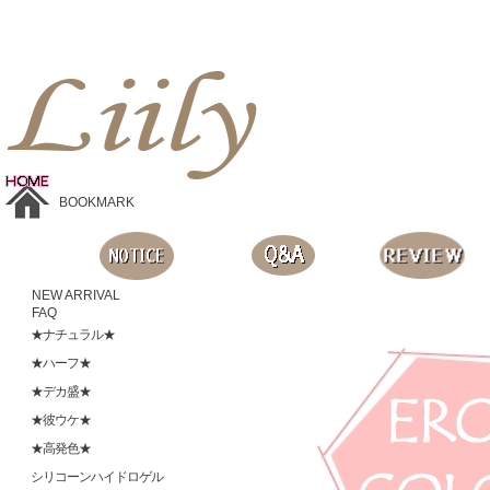
Liilyお手頃価格のカラコンショップ、鮮やかなコスプレレンズ、
目に優しいシリコンハイドロゲルレンズ、全商品無料発送, 度ありレンズ、FDAの承認を受けた信じられる製品です。
BOOKMARK
NEW ARRIVAL
FAQ
★ナチュラル★
★ハーフ★
★デカ盛★
★彼ウケ★
★高発色★
シリコーンハイドロゲル