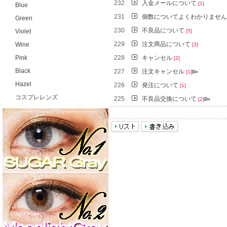
232
入金メールについて
[1]
Blue
231
個数についてよくわかりませ
Green
230
不良品について
Violet
[5]
229
注文商品について
Wine
[3]
Pink
228
キャンセル
[2]
Black
227
注文キャンセル
[1]
Hazel
226
発注について
[1]
コスプレレンズ
225
不良品交換について
[2]