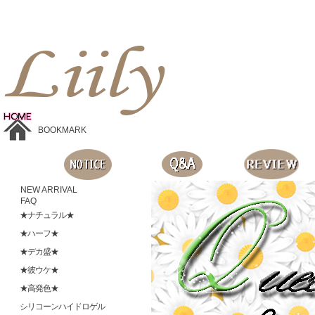
Liilyお手頃価格のカラコンショップ、鮮やかなコスプレレンズ、
目に優しいシリコンハイドロゲルレンズ、全商品無料発送, 度ありレンズ、FDAの承認を受けた信じられる製品です。
BOOKMARK
NEW ARRIVAL
FAQ
★ナチュラル★
★ハーフ★
★デカ盛★
★彼ウケ★
★高発色★
シリコーンハイドロゲル