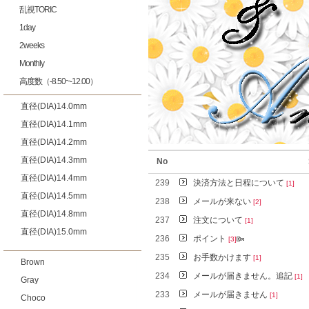
乱視TORIC
1day
2weeks
Monthly
高度数（-8.50~-12.00）
直径(DIA)14.0mm
直径(DIA)14.1mm
直径(DIA)14.2mm
直径(DIA)14.3mm
No
直径(DIA)14.4mm
239
決済方法と日程について
[1]
直径(DIA)14.5mm
238
メールが来ない
[2]
直径(DIA)14.8mm
237
注文について
[1]
直径(DIA)15.0mm
236
ポイント
[3]
235
お手数かけます
[1]
Brown
234
メールが届きません。追記
[1]
Gray
233
メールが届きません
[1]
Choco