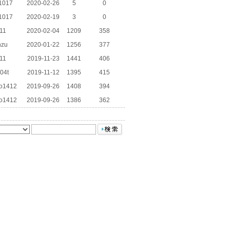
1017
2020-02-26
5
0
1017
2020-02-19
3
0
11
2020-02-04
1209
358
nzu
2020-01-22
1256
377
11
2019-11-23
1441
406
04t
2019-11-12
1395
415
to1412
2019-09-26
1408
394
to1412
2019-09-26
1386
362