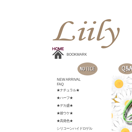
Liilyお手頃価格のカラコンショップ、鮮やかなコスプレレンズ、
目に優しいシリコンハイドロゲルレンズ、全商品無料発送, 度ありレンズ、FDAの承認を受けた信じられる製品です。
BOOKMARK
NEW ARRIVAL
FAQ
★ナチュラル★
★ハーフ★
★デカ盛★
★彼ウケ★
★高発色★
シリコーンハイドロゲル