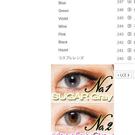
247
Blue
246
Green
245
Violet
244
Wine
Pink
243
Black
242
Hazel
241
コスプレレンズ
240