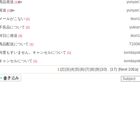
商品発送
yunyan
[1]
発送
yunyan
[1]
メールがこない
ikon1
[1]
不良品について
yukia
[2]
何日に発送
ikon1
[3]
商品配送について
T1006
[1]
何度もすいません。キャンセルについて
sondayu
[1]
キャンセルについて
sondayu
[1]
[2]
[3]
[4]
[5]
[6]
[7]
[8]
[9]
[10]
..
[17]
[Next 10Ea]
1