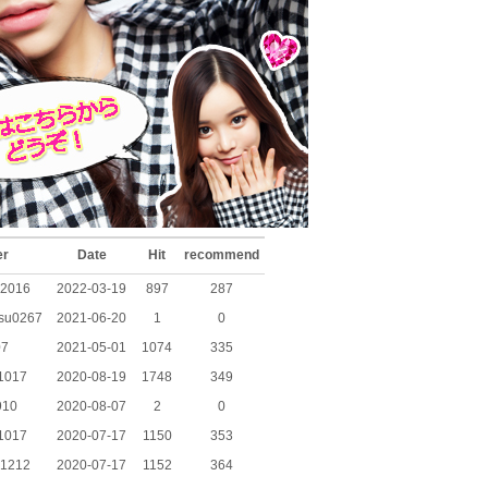
er
Date
Hit
recommend
_2016
2022-03-19
897
287
tsu0267
2021-06-20
1
0
07
2021-05-01
1074
335
1017
2020-08-19
1748
349
910
2020-08-07
2
0
1017
2020-07-17
1150
353
i1212
2020-07-17
1152
364