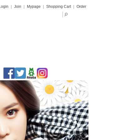
Login
｜
Join
｜
Mypage
｜
Shopping Cart
｜
Order