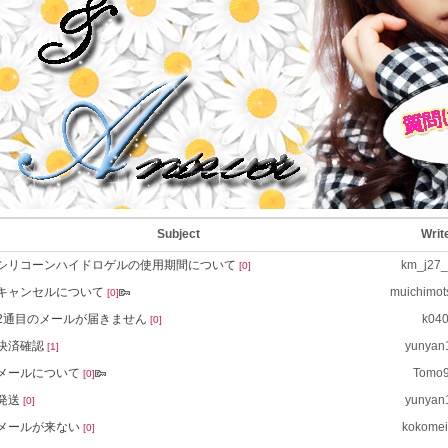
Subject
Writ
シリコーンハイドロゲルの使用期間について
km_j27
[0]
キャンセルについて
muichimo
[0]
2通目のメールが届きません
k04
[0]
決済確認
yunyan
[1]
メールについて
Tomo
[0]
発送
yunyan
[0]
メールが来ない
kokome
[0]