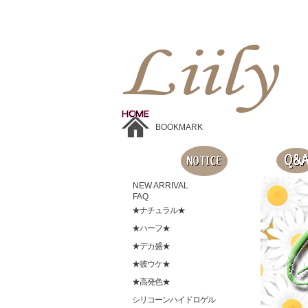
Liilyお手頃価格のカラコンショップ、鮮やかなコスプレレンズ、
目に優しいシリコンハイドロゲルレンズ、全商品無料発送, 度ありレンズ、FDAの承認を受けた信じられる製品です。
BOOKMARK
NEW ARRIVAL
FAQ
★ナチュラル★
★ハーフ★
★デカ盛★
★彼ウケ★
★高発色★
シリコーンハイドロゲル