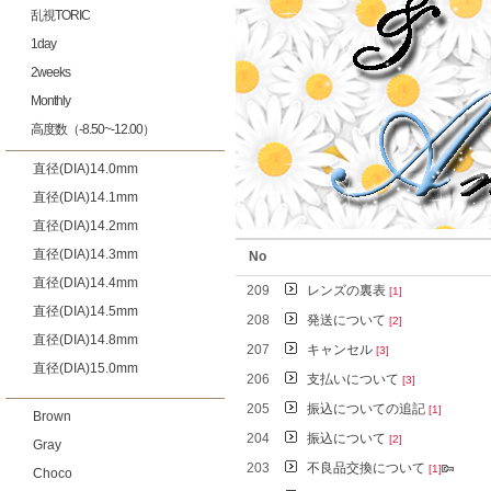
乱視TORIC
1day
2weeks
Monthly
高度数（-8.50~-12.00）
直径(DIA)14.0mm
直径(DIA)14.1mm
直径(DIA)14.2mm
直径(DIA)14.3mm
No
直径(DIA)14.4mm
209
レンズの裏表
[1]
直径(DIA)14.5mm
208
発送について
[2]
直径(DIA)14.8mm
207
キャンセル
[3]
直径(DIA)15.0mm
206
支払いについて
[3]
205
振込についての追記
[1]
Brown
204
振込について
[2]
Gray
203
不良品交換について
[1]
Choco