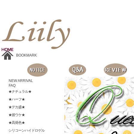
Liilyお手頃価格のカラコンショップ、鮮やかなコスプレレンズ、
目に優しいシリコンハイドロゲルレンズ、全商品無料発送, 度ありレンズ、FDAの承認を受けた信じられる製品です。
BOOKMARK
NEW ARRIVAL
FAQ
★ナチュラル★
★ハーフ★
★デカ盛★
★彼ウケ★
★高発色★
シリコーンハイドロゲル