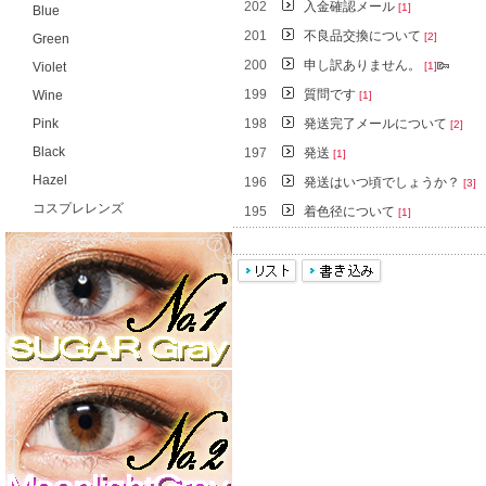
202
入金確認メール
[1]
Blue
201
不良品交換について
[2]
Green
200
申し訳ありません。
Violet
[1]
199
質問です
Wine
[1]
Pink
198
発送完了メールについて
[2]
Black
197
発送
[1]
Hazel
196
発送はいつ頃でしょうか？
[3]
コスプレレンズ
195
着色径について
[1]