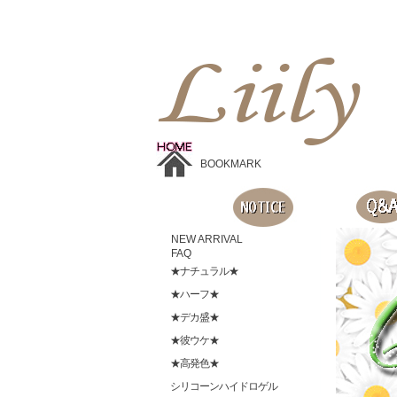
Liilyお手頃価格のカラコンショップ、鮮やかなコスプレレンズ、
目に優しいシリコンハイドロゲルレンズ、全商品無料発送, 度ありレンズ、FDAの承認を受けた信じられる製品です。
BOOKMARK
NEW ARRIVAL
FAQ
★ナチュラル★
★ハーフ★
★デカ盛★
★彼ウケ★
★高発色★
シリコーンハイドロゲル