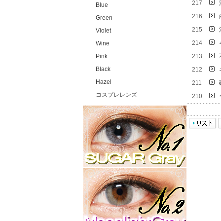
217
Blue
216
Green
215
Violet
214
Wine
Pink
213
Black
212
Hazel
211
コスプレレンズ
210