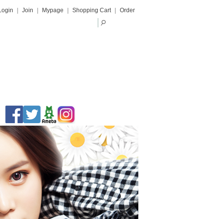
Login
｜
Join
｜
Mypage
｜
Shopping Cart
｜
Order