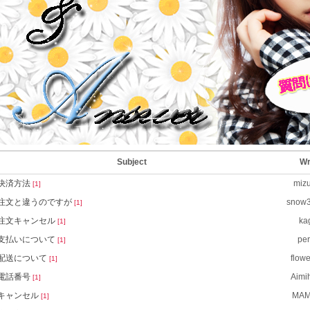
Subject
Wr
決済方法
miz
[1]
注文と違うのですが
snow
[1]
注文キャンセル
ka
[1]
支払いについて
per
[1]
配送について
flow
[1]
電話番号
Aimi
[1]
キャンセル
MAM
[1]