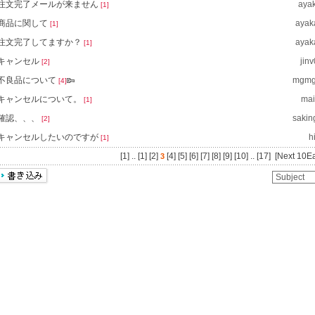
注文完了メールが来ません
ayak
[1]
商品に関して
ayak
[1]
注文完了してますか？
ayak
[1]
キャンセル
jin
[2]
不良品について
mgmg
[4]
キャンセルについて。
mai
[1]
確認、、、
sakin
[2]
キャンセルしたいのですが
h
[1]
[1]
..
[1]
[2]
[4]
[5]
[6]
[7]
[8]
[9]
[10]
..
[17]
[Next 10E
3