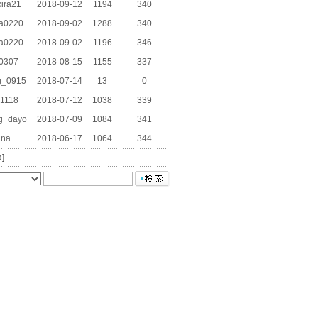
ira21
2018-09-12
1194
340
a0220
2018-09-02
1288
340
a0220
2018-09-02
1196
346
v0307
2018-08-15
1155
337
_0915
2018-07-14
13
0
1118
2018-07-12
1038
339
g_dayo
2018-07-09
1084
341
ina
2018-06-17
1064
344
a]