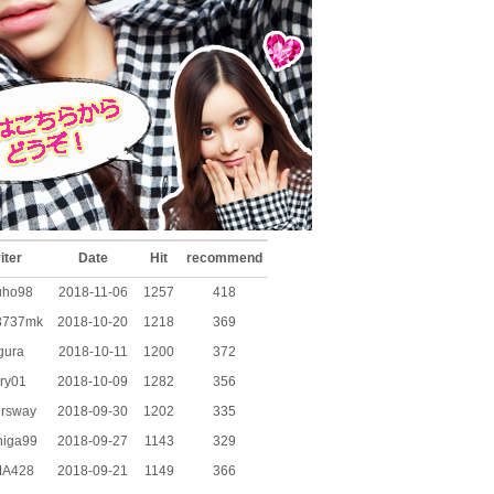
iter
Date
Hit
recommend
uho98
2018-11-06
1257
418
3737mk
2018-10-20
1218
369
gura
2018-10-11
1200
372
ry01
2018-10-09
1282
356
ersway
2018-09-30
1202
335
higa99
2018-09-27
1143
329
A428
2018-09-21
1149
366