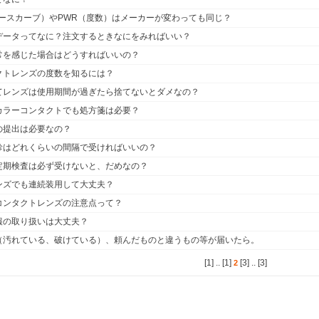
ベースカーブ）やPWR（度数）はメーカーが変わっても同じ？
データってなに？注文するときなにをみればいい？
常を感じた場合はどうすればいいの？
クトレンズの度数を知るには？
てレンズは使用期間が過ぎたら捨てないとダメなの？
カラーコンタクトでも処方箋は必要？
の提出は必要なの？
診はどれくらいの間隔で受ければいいの？
定期検査は必ず受けないと、だめなの？
ンズでも連続装用して大丈夫？
コンタクトレンズの注意点って？
報の取り扱いは大丈夫？
（汚れている、破けている）、頼んだものと違うもの等が届いたら。
[1]
..
[1]
[3]
..
[3]
2