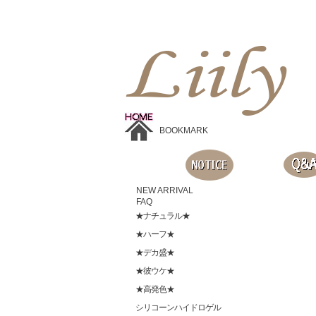
Liilyお手頃価格のカラコンショップ、鮮やかなコスプレレンズ、
目に優しいシリコンハイドロゲルレンズ、全商品無料発送, 度ありレンズ、FDAの承認を受けた信じられる製品です。
BOOKMARK
NEW ARRIVAL
FAQ
★ナチュラル★
★ハーフ★
★デカ盛★
★彼ウケ★
★高発色★
シリコーンハイドロゲル