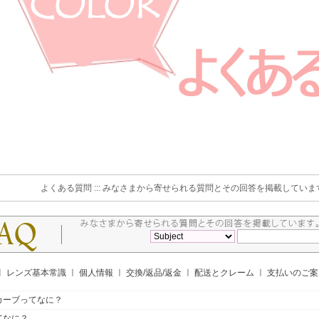
よくある質問 ::: みなさまから寄せられる質問とその回答を掲載していま
ㅣ
レンズ基本常識
ㅣ
個人情報
ㅣ
交換/返品/返金
ㅣ
配送とクレーム
ㅣ
支払いのご
カーブってなに？
てなに？