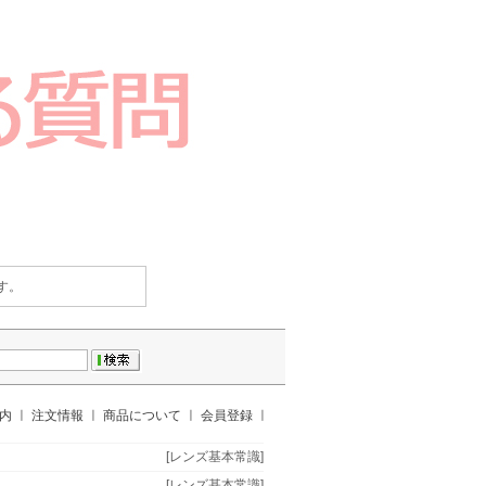
す。
案内
ㅣ
注文情報
ㅣ
商品について
ㅣ
会員登録
ㅣ
[レンズ基本常識]
[レンズ基本常識]