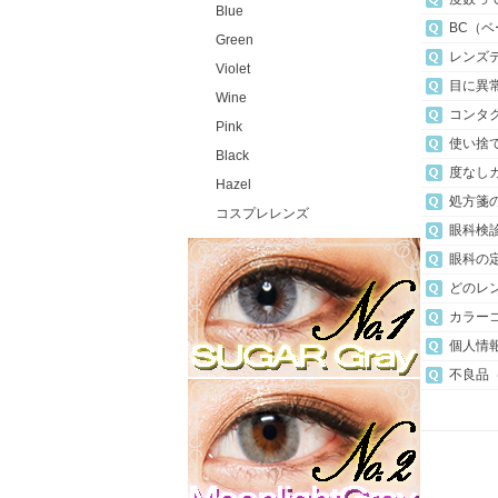
Blue
BC（
Green
レンズ
Violet
目に異
Wine
コンタ
Pink
使い捨
Black
度なし
Hazel
処方箋
コスプレレンズ
眼科検
眼科の
どのレ
カラー
個人情
不良品