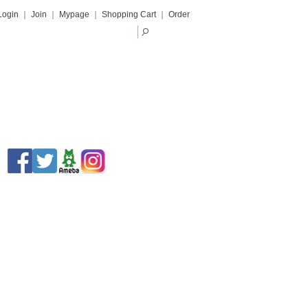
Login
｜
Join
｜
Mypage
｜
Shopping Cart
｜
Order