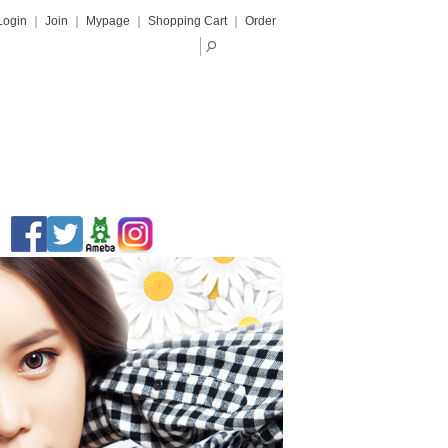
Login
｜
Join
｜
Mypage
｜
Shopping Cart
｜
Order