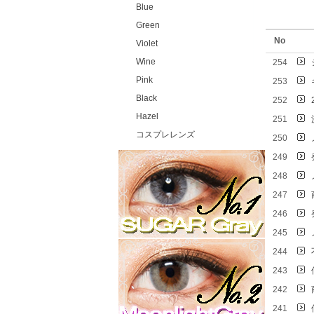
Blue
Green
No
Violet
Wine
254
Pink
253
Black
252
Hazel
251
コスプレレンズ
250
249
248
247
246
245
244
243
242
241