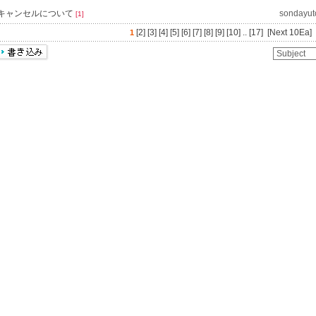
キャンセルについて
sondayu
[1]
[2]
[3]
[4]
[5]
[6]
[7]
[8]
[9]
[10]
..
[17]
[Next 10Ea]
1