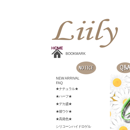
Liilyお手頃価格のカラコンショップ、鮮やかなコスプレレンズ、
目に優しいシリコンハイドロゲルレンズ、全商品無料発送, 度ありレンズ、FDAの承認を受けた信じられる製品です。
BOOKMARK
NEW ARRIVAL
FAQ
★ナチュラル★
★ハーフ★
★デカ盛★
★彼ウケ★
★高発色★
シリコーンハイドロゲル