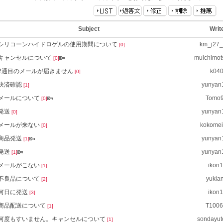
Subject
Writ
シリコーンハイドロゲルの使用期間について
km_j27
[0]
キャンセルについて
muichimo
[0]
2通目のメールが届きません
k04
[0]
決済確認
yunyan
[1]
メールについて
Tomo
[0]
発送
yunyan
[0]
メールが来ない
kokome
[0]
商品発送
yunyan
[1]
発送
yunyan
[1]
メールがこない
ikon1
[1]
不良品について
yukia
[2]
何日に発送
ikon1
[3]
商品配送について
T1006
[1]
何度もすいません。キャンセルについて
sondayu
[1]