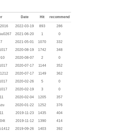
er
Date
Hit
recommend
_2016
2022-03-19
893
286
tsu0267
2021-06-20
1
0
07
2021-05-01
1070
332
1017
2020-08-19
1742
348
910
2020-08-07
2
0
1017
2020-07-17
1144
352
i1212
2020-07-17
1149
362
1017
2020-02-26
5
0
1017
2020-02-19
3
0
11
2020-02-04
1205
357
nzu
2020-01-22
1252
376
11
2019-11-23
1435
404
04t
2019-11-12
1390
414
to1412
2019-09-26
1403
392