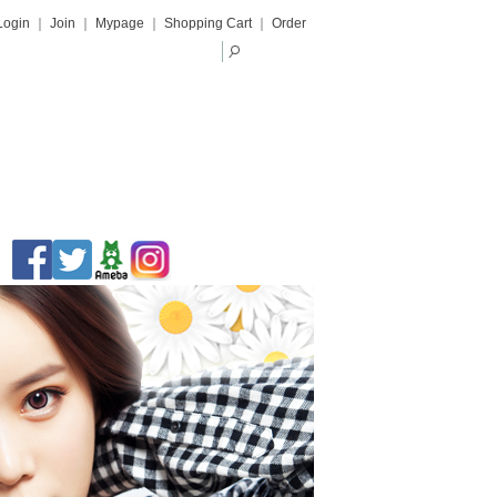
Login
｜
Join
｜
Mypage
｜
Shopping Cart
｜
Order