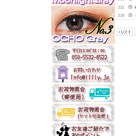
211
210