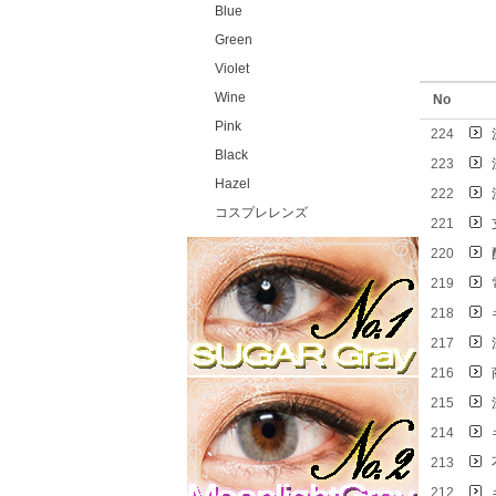
Blue
Green
Violet
Wine
No
Pink
224
Black
223
Hazel
222
コスプレレンズ
221
220
219
218
217
216
215
214
213
212