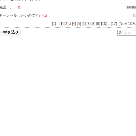
確認、、、
sakin
[2]
キャンセルしたいのですが
h
[1]
[1]
..
[1]
[2]
[4]
[5]
[6]
[7]
[8]
[9]
[10]
..
[17]
[Next 10E
3