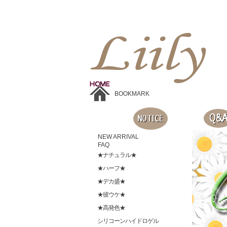
Liilyお手頃価格のカラコンショップ、鮮やかなコスプレレンズ、
目に優しいシリコンハイドロゲルレンズ、全商品無料発送, 度ありレンズ、FDAの承認を受けた信じられる製品です。
BOOKMARK
NEW ARRIVAL
FAQ
★ナチュラル★
★ハーフ★
★デカ盛★
★彼ウケ★
★高発色★
シリコーンハイドロゲル