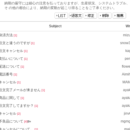
納期の厳守には細心の注意を払っておりますが、生産状況、システムトラブル、
そ の他の都合により、納期の変動が起こり得ることをご了承ください。
Subject
Wr
決済方法
miz
[1]
注文と違うのですが
snow
[1]
注文キャンセル
ka
[1]
支払いについて
per
[1]
配送について
flow
[1]
電話番号
Aimi
[1]
キャンセル
MAM
[1]
注文完了メールが来ません
ayak
[1]
商品に関して
ayak
[1]
注文完了してますか？
ayak
[1]
キャンセル
jin
[2]
不良品について
mgmg
[4]
キャンセルについて。
mai
[1]