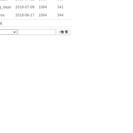
g_dayo
2018-07-09
1084
341
ina
2018-06-17
1064
344
a]