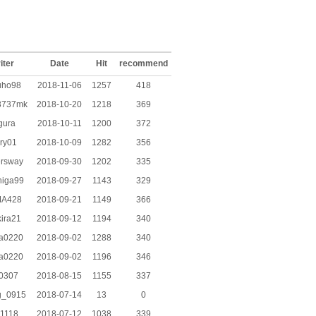
iter
Date
Hit
recommend
uho98
2018-11-06
1257
418
3737mk
2018-10-20
1218
369
gura
2018-10-11
1200
372
ry01
2018-10-09
1282
356
ersway
2018-09-30
1202
335
higa99
2018-09-27
1143
329
A428
2018-09-21
1149
366
ira21
2018-09-12
1194
340
a0220
2018-09-02
1288
340
a0220
2018-09-02
1196
346
v0307
2018-08-15
1155
337
_0915
2018-07-14
13
0
1118
2018-07-12
1038
339