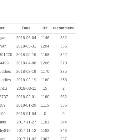
ter
Date
Hit
recommend
kyan
2018-06-04
1146
332
kyan
2018-05-31
1204
355
801220
2018-05-16
1168
342
a4499
2018-04-08
1206
370
uddies
2018-03-19
1170
335
uddies
2018-03-19
1160
358
anzu
2018-03-11
15
2
3737
2018-02-01
1160
332
209
2018-01-29
1115
336
1109
2018-01-04
0
0
ubts
2017-11-27
1181
344
try810
2017-11-12
1182
343
umi
2017-11-02
1062
337