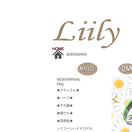
Liilyお手頃価格のカラコンショップ、鮮やかなコスプレレンズ、
目に優しいシリコンハイドロゲルレンズ、全商品無料発送, 度ありレンズ、FDAの承認を受けた信じられる製品です。
BOOKMARK
NEW ARRIVAL
FAQ
★ナチュラル★
★ハーフ★
★デカ盛★
★彼ウケ★
★高発色★
シリコーンハイドロゲル