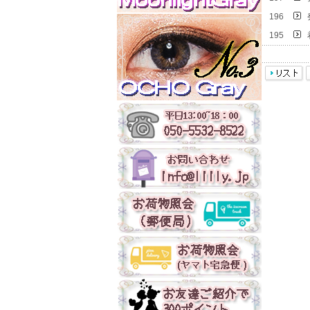
196
195