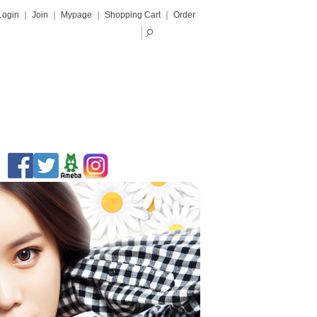
Login
｜
Join
｜
Mypage
｜
Shopping Cart
｜
Order