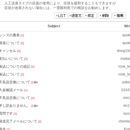
人工涙液タイプの目薬の使用により、症状を緩和することもできますが
症状が改善されない場合には、一度眼科医での検診をお勧めします。
Subject
Wri
レンズの裏表
quo
[1]
発送について
quo
[2]
キャンセル
tmng15
[3]
支払いについて
maik
[3]
振込についての追記
rose_b
[1]
振込について
rose_b
[2]
不良品交換について
yuki
[1]
入金確認メール
0104
[1]
不良品交換について
min
[2]
申し訳ありません。
rin
[1]
質問です
suz
[1]
発送完了メールについて
chemis
[2]
発送
Kul
[1]