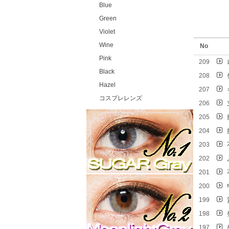
Blue
Green
Violet
Wine
No
Pink
209
Black
208
Hazel
207
コスプレレンズ
206
205
204
203
202
201
200
199
198
197