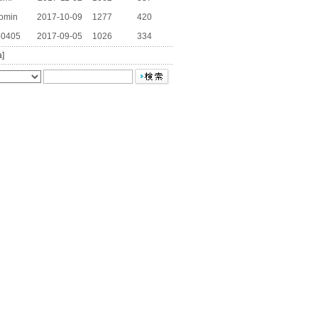
omin
2017-10-09
1277
420
0405
2017-09-05
1026
334
a]