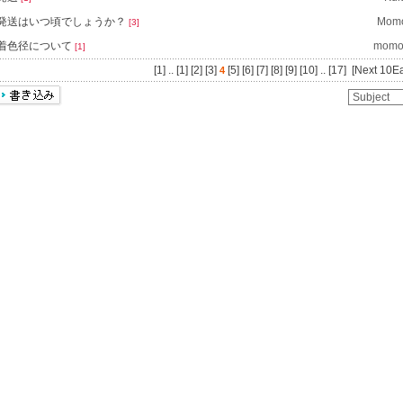
発送はいつ頃でしょうか？
Mom
[3]
着色径について
momo
[1]
[1]
..
[1]
[2]
[3]
[5]
[6]
[7]
[8]
[9]
[10]
..
[17]
[Next 10E
4