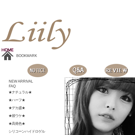
Liilyお手頃価格のカラコンショップ、鮮やかなコスプレレンズ、
目に優しいシリコンハイドロゲルレンズ、全商品無料発送, 度ありレンズ、FDAの承認を受けた信じられる製品です。
BOOKMARK
NEW ARRIVAL
FAQ
★ナチュラル★
★ハーフ★
★デカ盛★
★彼ウケ★
★高発色★
シリコーンハイドロゲル