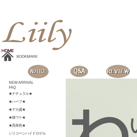
Liilyお手頃価格のカラコンショップ、鮮やかなコスプレレンズ、
目に優しいシリコンハイドロゲルレンズ、全商品無料発送, 度ありレンズ、FDAの承認を受けた信じられる製品です。
BOOKMARK
NEW ARRIVAL
FAQ
★ナチュラル★
★ハーフ★
★デカ盛★
★彼ウケ★
★高発色★
シリコーンハイドロゲル