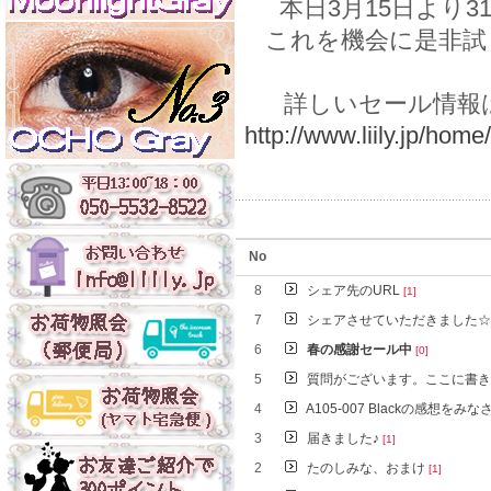
本日3月15日より
これを機会に是非試
詳しいセール情報
http://www.liily.jp/
No
8
シェア先のURL
[1]
7
シェアさせていただきました
6
春の感謝セール中
[0]
5
質問がございます。ここに書
4
A105-007 Blackの感想をみ
3
届きました♪
[1]
2
たのしみな、おまけ
[1]