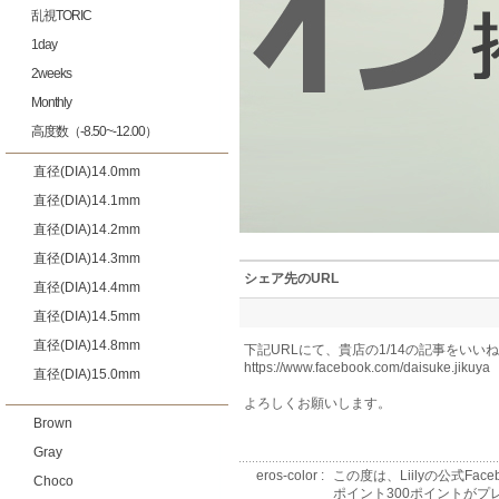
乱視TORIC
1day
2weeks
Monthly
高度数（-8.50~-12.00）
直径(DIA)14.0mm
直径(DIA)14.1mm
直径(DIA)14.2mm
直径(DIA)14.3mm
シェア先のURL
直径(DIA)14.4mm
直径(DIA)14.5mm
直径(DIA)14.8mm
下記URLにて、貴店の1/14の記事をいい
https://www.facebook.com/daisuke.jikuya
直径(DIA)15.0mm
よろしくお願いします。
Brown
Gray
eros-color :
この度は、Liilyの公式F
Choco
ポイント300ポイントがプ