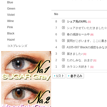
Blue
Green
No
Violet
Wine
8
シェア先のURL
[1]
Pink
7
シェアさせていただきました
Black
6
春の感謝セール中
[0]
Hazel
5
質問がございます。ここに書
コスプレレンズ
4
A105-007 Blackの感想をみ
3
届きました♪
[1]
2
たのしみな、おまけ
[1]
1
カラコン大好き！
[1]