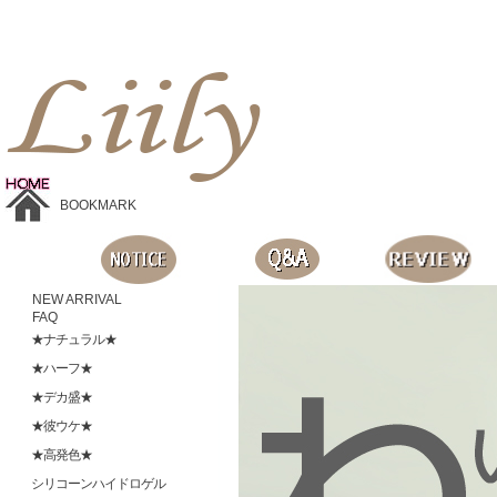
Liilyお手頃価格のカラコンショップ、鮮やかなコスプレレンズ、
目に優しいシリコンハイドロゲルレンズ、全商品無料発送, 度ありレンズ、FDAの承認を受けた信じられる製品です。
BOOKMARK
NEW ARRIVAL
FAQ
★ナチュラル★
★ハーフ★
★デカ盛★
★彼ウケ★
★高発色★
シリコーンハイドロゲル