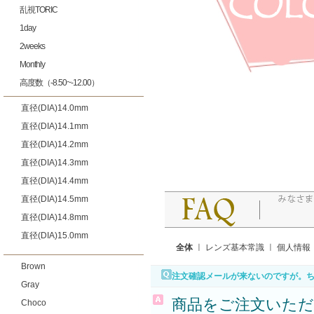
乱視TORIC
1day
2weeks
Monthly
高度数（-8.50~-12.00）
直径(DIA)14.0mm
直径(DIA)14.1mm
直径(DIA)14.2mm
直径(DIA)14.3mm
直径(DIA)14.4mm
直径(DIA)14.5mm
直径(DIA)14.8mm
直径(DIA)15.0mm
全体
ㅣ
レンズ基本常識
ㅣ
個人情報
Brown
注文確認メールが来ないのですが。
Gray
商品をご注文いただ
Choco