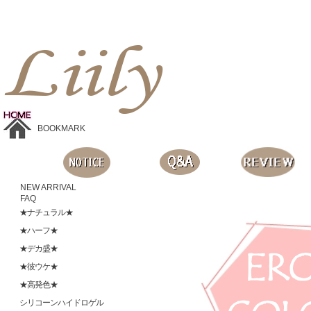
Liilyお手頃価格のカラコンショップ、鮮やかなコスプレレンズ、
目に優しいシリコンハイドロゲルレンズ、全商品無料発送, 度ありレンズ、FDAの承認を受けた信じられる製品です。
BOOKMARK
NEW ARRIVAL
FAQ
★ナチュラル★
★ハーフ★
★デカ盛★
★彼ウケ★
★高発色★
シリコーンハイドロゲル