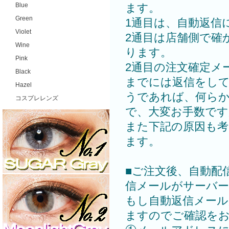
Blue
ます。
Green
1通目は、自動返信
Violet
2通目は店舗側で確
Wine
ります。
Pink
2通目の注文確定メ
Black
までには返信をして
Hazel
うであれば、何ら
コスプレレンズ
で、大変お手数で
また下記の原因も
ます。
■ご注文後、自動配
信メールがサーバ
もし自動返信メー
ますのでご確認を