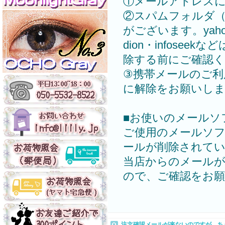
①メールアドレス
②スパムフォルダ
がございます。yahoo・y
dion・infos
除する前にご確認
③携帯メールのご利
に解除をお願いし
■お使いのメールソ
ご使用のメールソ
ールが削除されて
当店からのメール
ので、ご確認をお
注文確認メールが来ないのですが。ち