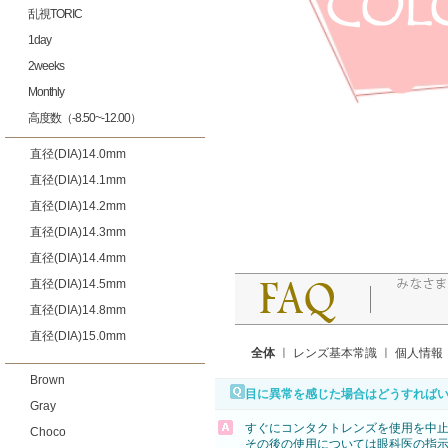
乱視TORIC
1day
2weeks
Monthly
高度数（-8.50~-12.00）
直径(DIA)14.0mm
直径(DIA)14.1mm
直径(DIA)14.2mm
直径(DIA)14.3mm
直径(DIA)14.4mm
直径(DIA)14.5mm
直径(DIA)14.8mm
直径(DIA)15.0mm
全体
ㅣ
レンズ基本常識
ㅣ
個人情報
Brown
目に異常を感じた場合はどうすれば
Gray
すぐにコンタクトレンズを使用を中
Choco
その後の使用については眼科医の指