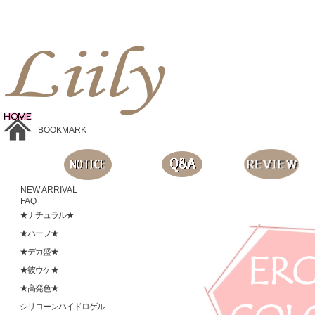
Liilyお手頃価格のカラコンショップ、鮮やかなコスプレレンズ、
目に優しいシリコンハイドロゲルレンズ、全商品無料発送, 度ありレンズ、FDAの承認を受けた信じられる製品です。
BOOKMARK
NEW ARRIVAL
FAQ
★ナチュラル★
★ハーフ★
★デカ盛★
★彼ウケ★
★高発色★
シリコーンハイドロゲル