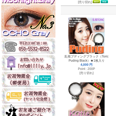
[売り切れ]
乱視プディングブラック（Toric
Puding Black）★1枚入り
4,000 円
Point : 200P
[売り切れ]