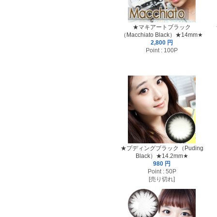
★マキアートブラック
（Macchiato Black）★14mm★
2,800 円
Point : 100P
★プディングブラック（Puding
Black）★14.2mm★
980 円
Point : 50P
[売り切れ]