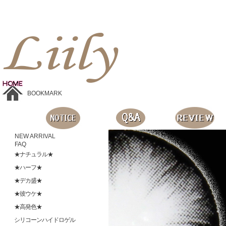
Liilyお手頃価格のカラコンショップ、鮮やかなコスプレレンズ、
目に優しいシリコンハイドロゲルレンズ、全商品無料発送, 度ありレンズ、FDAの承認を受けた信じられる製品です。
BOOKMARK
NEW ARRIVAL
FAQ
★ナチュラル★
★ハーフ★
★デカ盛★
★彼ウケ★
★高発色★
シリコーンハイドロゲル