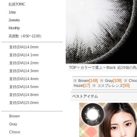
乱視TORIC
1day
2weeks
Monthly
高度数（-8.50~-12.00）
直径(DIA)14.0mm
直径(DIA)14.1mm
直径(DIA)14.2mm
TOP
>
カラーで選ぶ
>
Black
総29個の
直径(DIA)14.3mm
直径(DIA)14.4mm
[149]
[109]
Brown
Gray
Cho
[17]
[93]
Hazel
コスプレレンズ
直径(DIA)14.5mm
直径(DIA)14.8mm
ベストアイテム
直径(DIA)15.0mm
Brown
Gray
Choco