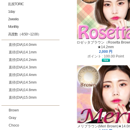
乱視TORIC
1day
2weeks
Monthly
高度数（-8.50~-12.00）
ロゼッタブラウン（Rosetta Brow
直径(DIA)14.0mm
★14.2mm
2,000 円
直径(DIA)14.1mm
ポイント : 100.00 Point
直径(DIA)14.2mm
直径(DIA)14.3mm
直径(DIA)14.4mm
直径(DIA)14.5mm
直径(DIA)14.8mm
直径(DIA)15.0mm
Brown
Gray
Choco
メリブラウン(Meri Brown)★14.0