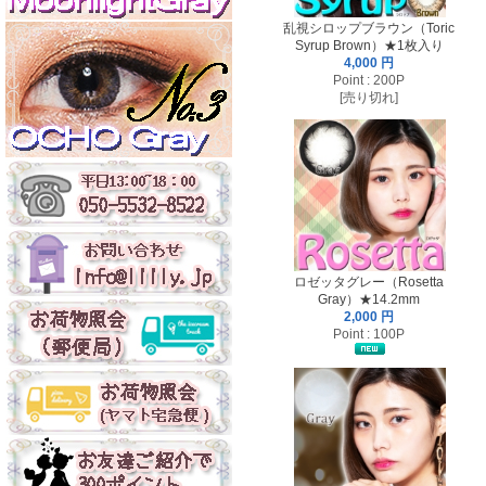
乱視シロップブラウン（Toric
Syrup Brown）★1枚入り
4,000 円
Point : 200P
[売り切れ]
ロゼッタグレー（Rosetta
Gray）★14.2mm
2,000 円
Point : 100P