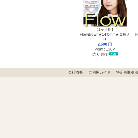
【1ヶ月用】
FlowBrown★14.0mm★２枚入
F
り
2,600 円
Point : 130P
[売り切れ]
会社概要
ㆍ
ご利用ガイド
ㆍ
特定商取引