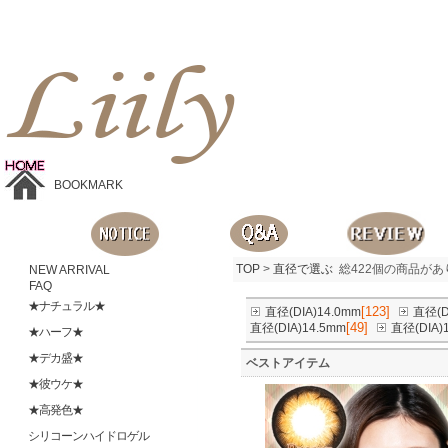
Liilyお手頃価格のカラコンショップ、鮮やかなコスプレレンズ、
目に優しいシリコンハイドロゲルレンズ、全商品無料発送, 度ありレンズ、FDAの承認を受けた信じられる製品です。
BOOKMARK
TOP
>
直径で選ぶ
総422個の商品があ
NEW ARRIVAL
FAQ
★ナチュラル★
[123]
直径(DIA)14.0mm
直径(D
[49]
直径(DIA)14.5mm
直径(DIA)
★ハーフ★
★デカ盛★
ベストアイテム
★彼ウケ★
★高発色★
シリコーンハイドロゲル