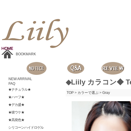
Liilyお手頃価格のカラコンショップ、鮮やかなコスプレレンズ、
目に優しいシリコンハイドロゲルレンズ、全商品無料発送, 度ありレンズ、FDAの承認を受けた信じられる製品です。
BOOKMARK
NEW ARRIVAL
◆Liily カラコン◆ T
FAQ
★ナチュラル★
TOP
>
カラーで選ぶ
>
Gray
★ハーフ★
★デカ盛★
★彼ウケ★
★高発色★
シリコーンハイドロゲル