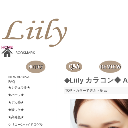
Liilyお手頃価格のカラコンショップ、鮮やかなコスプレレンズ、
目に優しいシリコンハイドロゲルレンズ、全商品無料発送, 度ありレンズ、FDAの承認を受けた信じられる製品です。
BOOKMARK
NEW ARRIVAL
◆Liily カラコン◆ A
FAQ
★ナチュラル★
TOP
>
カラーで選ぶ
>
Gray
★ハーフ★
★デカ盛★
★彼ウケ★
★高発色★
シリコーンハイドロゲル