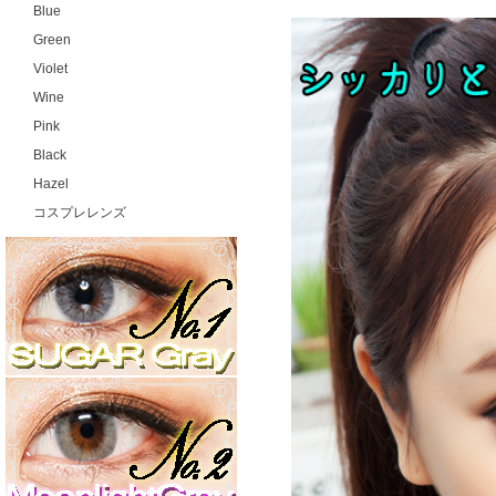
Blue
Green
Violet
Wine
Pink
Black
Hazel
コスプレレンズ