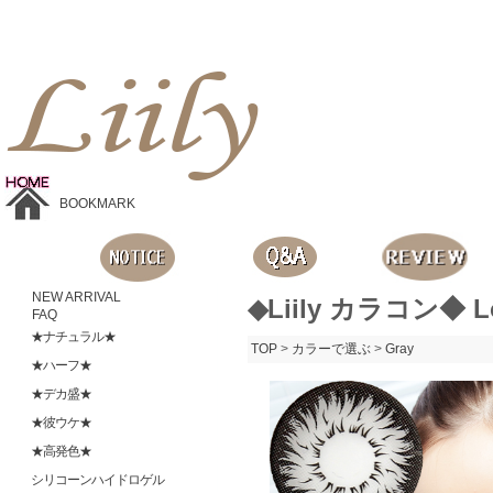
Liilyお手頃価格のカラコンショップ、鮮やかなコスプレレンズ、
目に優しいシリコンハイドロゲルレンズ、全商品無料発送, 度ありレンズ、FDAの承認を受けた信じられる製品です。
BOOKMARK
NEW ARRIVAL
◆Liily カラコン◆ L
FAQ
★ナチュラル★
TOP
>
カラーで選ぶ
>
Gray
★ハーフ★
★デカ盛★
★彼ウケ★
★高発色★
シリコーンハイドロゲル