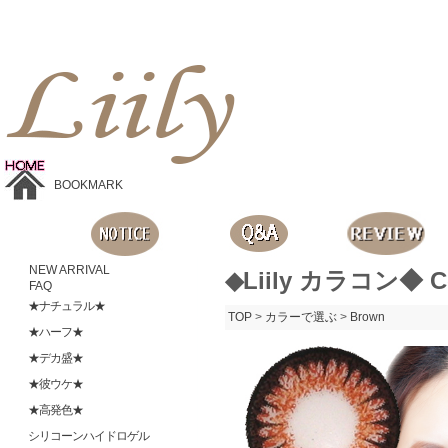
Liilyお手頃価格のカラコンショップ、鮮やかなコスプレレンズ、
目に優しいシリコンハイドロゲルレンズ、全商品無料発送, 度ありレンズ、FDAの承認を受けた信じられる製品です。
BOOKMARK
NEW ARRIVAL
◆Liily カラコン◆ C
FAQ
★ナチュラル★
TOP
>
カラーで選ぶ
>
Brown
★ハーフ★
★デカ盛★
★彼ウケ★
★高発色★
シリコーンハイドロゲル