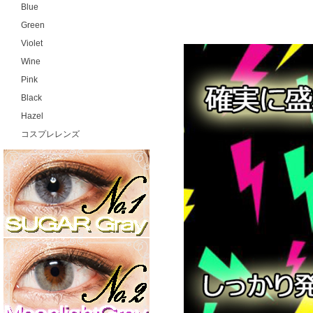
Blue
Green
Violet
Wine
Pink
Black
Hazel
コスプレレンズ