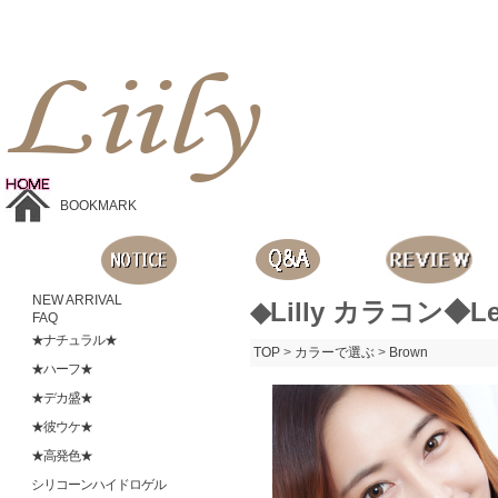
Liilyお手頃価格のカラコンショップ、鮮やかなコスプレレンズ、
目に優しいシリコンハイドロゲルレンズ、全商品無料発送, 度ありレンズ、FDAの承認を受けた信じられる製品です。
BOOKMARK
NEW ARRIVAL
◆Lilly カラコン◆L
FAQ
★ナチュラル★
TOP
>
カラーで選ぶ
>
Brown
★ハーフ★
★デカ盛★
★彼ウケ★
★高発色★
シリコーンハイドロゲル