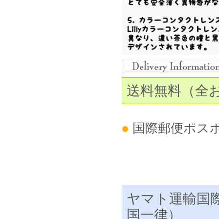
送料無料（全
●
国際郵便ポス
ヤマト運輸国
国一律）