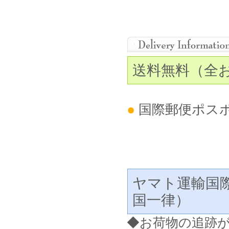
送料無料（全
●
国際郵便ポス
ヤマト運輸国
国一律）
◆
お荷物の追跡