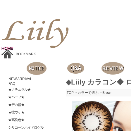
Liilyお手頃価格のカラコンショップ、鮮やかなコスプレレンズ、
目に優しいシリコンハイドロゲルレンズ、全商品無料発送, 度ありレンズ、FDAの承認を受けた信じられる製品です。
BOOKMARK
NEW ARRIVAL
◆Liily カラコン◆ 
FAQ
★ナチュラル★
TOP
>
カラーで選ぶ
>
Brown
★ハーフ★
★デカ盛★
★彼ウケ★
★高発色★
シリコーンハイドロゲル