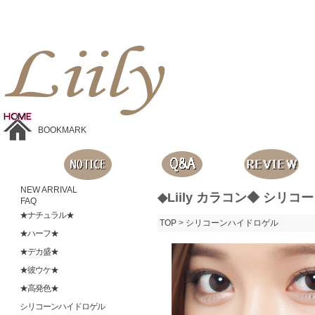
Liilyお手頃価格のカラコンショップ、鮮やかなコスプレレンズ、
目に優しいシリコンハイドロゲルレンズ、全商品無料発送, 度ありレンズ、FDAの承認を受けた信じられる製品です。
BOOKMARK
NEW ARRIVAL
◆Liily カラコン◆ シリコー
FAQ
★ナチュラル★
TOP
>
シリコーンハイドロゲル
★ハーフ★
★デカ盛★
★彼ウケ★
★高発色★
シリコーンハイドロゲル