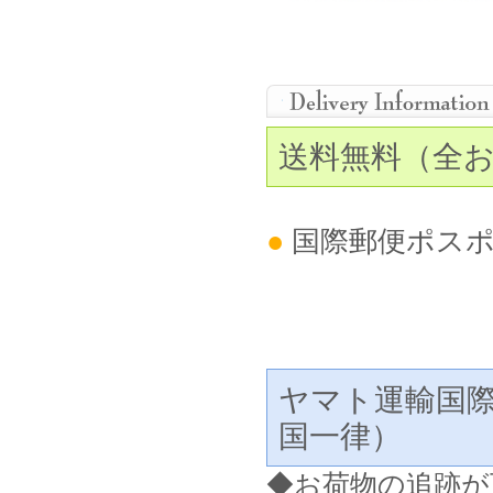
送料無料（全
●
国際郵便ポス
ヤマト運輸国
国一律）
◆
お荷物の追跡が