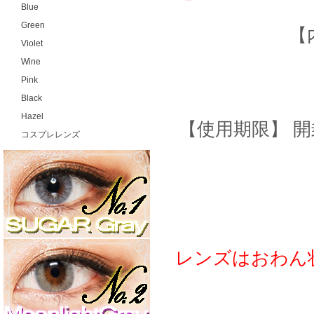
Blue
Green
【
Violet
Wine
Pink
Black
Hazel
使用期限
開
【
】
コスプレレンズ
レンズはおわん