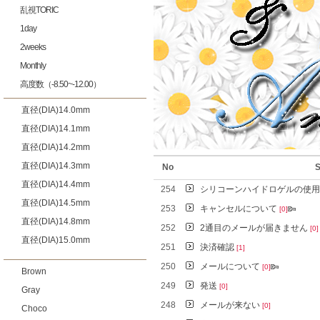
乱視TORIC
1day
2weeks
Monthly
高度数（-8.50~-12.00）
直径(DIA)14.0mm
直径(DIA)14.1mm
直径(DIA)14.2mm
直径(DIA)14.3mm
No
S
直径(DIA)14.4mm
254
シリコーンハイドロゲルの使
直径(DIA)14.5mm
253
キャンセルについて
[0]
直径(DIA)14.8mm
252
2通目のメールが届きません
[0]
直径(DIA)15.0mm
251
決済確認
[1]
250
メールについて
[0]
Brown
249
発送
[0]
Gray
248
メールが来ない
[0]
Choco