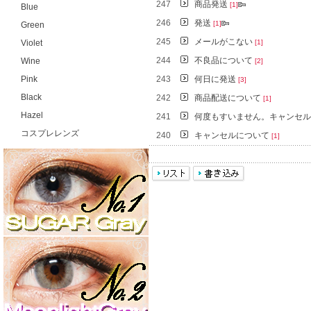
247
商品発送
[1]
Blue
246
発送
[1]
Green
245
メールがこない
Violet
[1]
244
不良品について
Wine
[2]
Pink
243
何日に発送
[3]
Black
242
商品配送について
[1]
Hazel
241
何度もすいません。キャンセ
コスプレレンズ
240
キャンセルについて
[1]