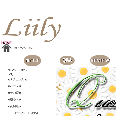
Liilyお手頃価格のカラコンショップ、鮮やかなコスプレレンズ、
目に優しいシリコンハイドロゲルレンズ、全商品無料発送, 度ありレンズ、FDAの承認を受けた信じられる製品です。
BOOKMARK
NEW ARRIVAL
FAQ
★ナチュラル★
★ハーフ★
★デカ盛★
★彼ウケ★
★高発色★
シリコーンハイドロゲル