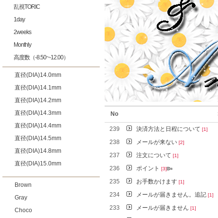
乱視TORIC
1day
2weeks
Monthly
高度数（-8.50~-12.00）
直径(DIA)14.0mm
直径(DIA)14.1mm
直径(DIA)14.2mm
直径(DIA)14.3mm
No
直径(DIA)14.4mm
239
決済方法と日程について
[1]
直径(DIA)14.5mm
238
メールが来ない
[2]
直径(DIA)14.8mm
237
注文について
[1]
直径(DIA)15.0mm
236
ポイント
[3]
235
お手数かけます
[1]
Brown
234
メールが届きません。追記
[1]
Gray
233
メールが届きません
[1]
Choco