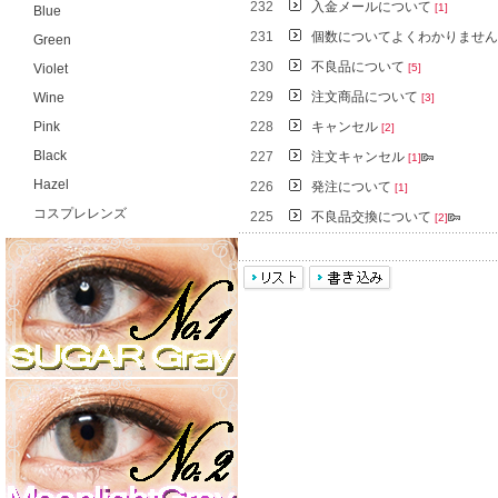
232
入金メールについて
[1]
Blue
231
個数についてよくわかりませ
Green
230
不良品について
Violet
[5]
229
注文商品について
Wine
[3]
Pink
228
キャンセル
[2]
Black
227
注文キャンセル
[1]
Hazel
226
発注について
[1]
コスプレレンズ
225
不良品交換について
[2]