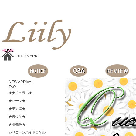
Liilyお手頃価格のカラコンショップ、鮮やかなコスプレレンズ、
目に優しいシリコンハイドロゲルレンズ、全商品無料発送, 度ありレンズ、FDAの承認を受けた信じられる製品です。
BOOKMARK
NEW ARRIVAL
FAQ
★ナチュラル★
★ハーフ★
★デカ盛★
★彼ウケ★
★高発色★
シリコーンハイドロゲル