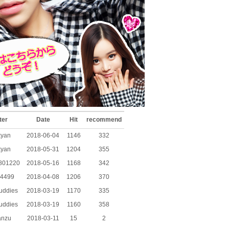
ter
Date
Hit
recommend
kyan
2018-06-04
1146
332
kyan
2018-05-31
1204
355
801220
2018-05-16
1168
342
a4499
2018-04-08
1206
370
uddies
2018-03-19
1170
335
uddies
2018-03-19
1160
358
anzu
2018-03-11
15
2