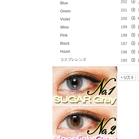
202
Blue
201
Green
200
Violet
199
Wine
Pink
198
Black
197
Hazel
196
コスプレレンズ
195