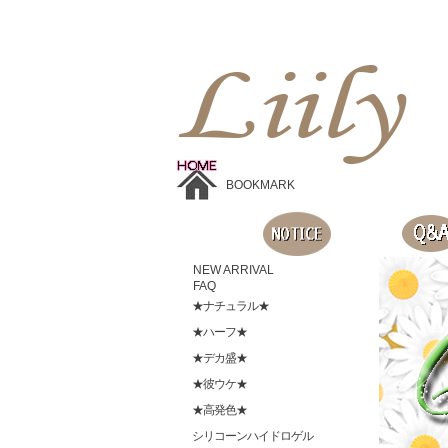
Liilyお手頃価格のカラコンショップ、鮮やかなコスプレレンズ、
目に優しいシリコンハイドロゲルレンズ、全商品無料発送, 度ありレンズ、FDAの承認を受けた信じられる製品です。
BOOKMARK
NEW ARRIVAL
FAQ
★ナチュラル★
★ハーフ★
★デカ盛★
★彼ウケ★
★高発色★
シリコーンハイドロゲル