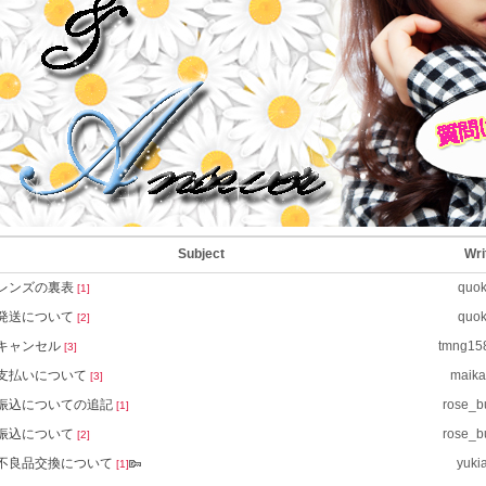
Subject
Wri
レンズの裏表
quo
[1]
発送について
quo
[2]
キャンセル
tmng15
[3]
支払いについて
maik
[3]
振込についての追記
rose_b
[1]
振込について
rose_b
[2]
不良品交換について
yuki
[1]