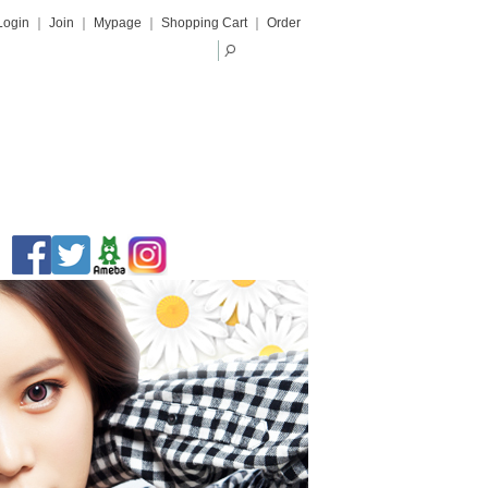
Login
｜
Join
｜
Mypage
｜
Shopping Cart
｜
Order