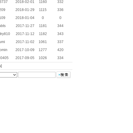
3737
2018-02-01
1160
332
209
2018-01-29
1115
336
1109
2018-01-04
0
0
ubts
2017-11-27
1181
344
try810
2017-11-12
1182
343
umi
2017-11-02
1061
337
omin
2017-10-09
1277
420
0405
2017-09-05
1026
334
a]