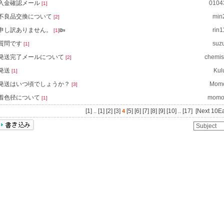
入金確認メール
0104
[1]
不良品交換について
min
[2]
申し訳ありません。
rin
[1]
質問です
suz
[1]
発送完了メールについて
chemis
[2]
発送
Kul
[1]
発送はいつ頃でしょうか？
Mom
[3]
着色径について
momo
[1]
[1]
..
[1]
[2]
[3]
[5]
[6]
[7]
[8]
[9]
[10]
..
[17]
[Next 10E
4