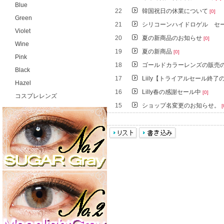
Blue
22
韓国祝日の休業について
[0]
Green
21
シリコーンハイドロゲル セー
Violet
20
夏の新商品のお知らせ
[0]
Wine
19
夏の新商品
[0]
Pink
18
ゴールドカラーレンズの販売
Black
17
Liily【トライアルセール終
Hazel
16
Lilly春の感謝セール中
[0]
コスプレレンズ
15
ショップ名変更のお知らせ。
[