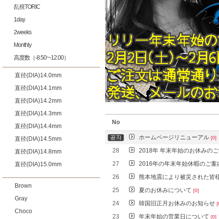
乱視TORIC
1day
2weeks
Monthly
高度数（-8.50~-12.00）
直径(DIA)14.0mm
直径(DIA)14.1mm
直径(DIA)14.2mm
直径(DIA)14.3mm
No
直径(DIA)14.4mm
ホームページリニューアル
[0]
直径(DIA)14.5mm
28
2018年 年末年始のお休みの
直径(DIA)14.8mm
27
2016年の年末年始休暇のご
直径(DIA)15.0mm
26
熊本地震により被災された皆
Brown
25
夏のお休みについて
[0]
Gray
24
韓国旧正月お休みのお知らせ
[
Choco
23
年末年始の営業日について
[0]