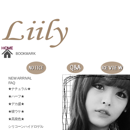
Liilyお手頃価格のカラコンショップ、鮮やかなコスプレレンズ、
目に優しいシリコンハイドロゲルレンズ、全商品無料発送, 度ありレンズ、FDAの承認を受けた信じられる製品です。
BOOKMARK
NEW ARRIVAL
FAQ
★ナチュラル★
★ハーフ★
★デカ盛★
★彼ウケ★
★高発色★
シリコーンハイドロゲル