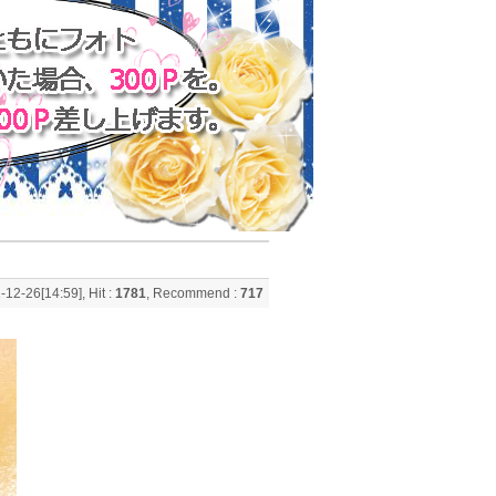
-12-26[14:59], Hit :
1781
, Recommend :
717