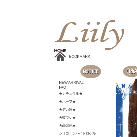
Liilyお手頃価格のカラコンショップ、鮮やかなコスプレレンズ、
目に優しいシリコンハイドロゲルレンズ、全商品無料発送, 度ありレンズ、FDAの承認を受けた信じられる製品です。
BOOKMARK
NEW ARRIVAL
FAQ
★ナチュラル★
★ハーフ★
★デカ盛★
★彼ウケ★
★高発色★
シリコーンハイドロゲル