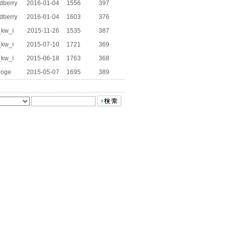
dberry
2016-01-04
1556
397
dberry
2016-01-04
1603
376
_kw_i
2015-11-26
1535
387
_kw_i
2015-07-10
1721
369
_kw_i
2015-06-18
1763
368
roge
2015-05-07
1695
389