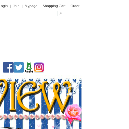
Login
｜
Join
｜
Mypage
｜
Shopping Cart
｜
Order