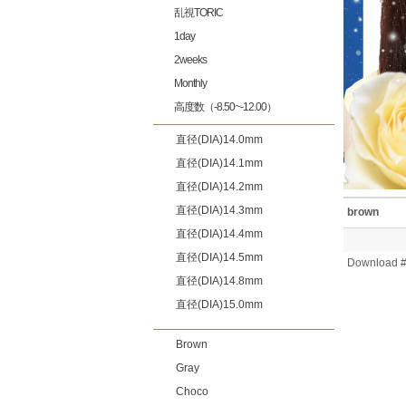
乱視TORIC
1day
2weeks
Monthly
高度数（-8.50~-12.00）
直径(DIA)14.0mm
直径(DIA)14.1mm
直径(DIA)14.2mm
直径(DIA)14.3mm
brown
直径(DIA)14.4mm
直径(DIA)14.5mm
Download #
直径(DIA)14.8mm
直径(DIA)15.0mm
Brown
Gray
Choco