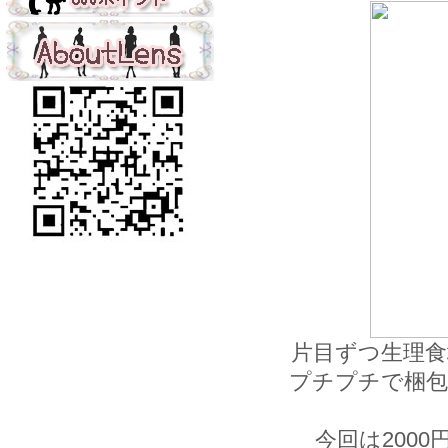
片目ずつ生理
プチプチで梱包
今回は200