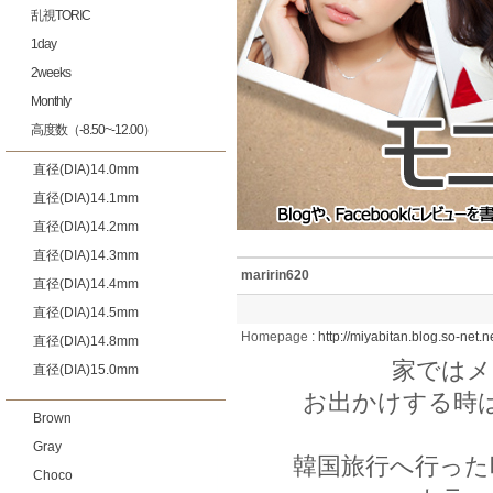
乱視TORIC
1day
2weeks
Monthly
高度数（-8.50~-12.00）
直径(DIA)14.0mm
直径(DIA)14.1mm
直径(DIA)14.2mm
直径(DIA)14.3mm
maririn620
直径(DIA)14.4mm
直径(DIA)14.5mm
Homepage :
http://miyabitan.blog.so-net.n
直径(DIA)14.8mm
家ではメ
直径(DIA)15.0mm
お出かけする時
Brown
Gray
韓国旅行へ行った
Choco