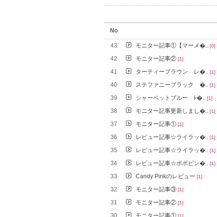
No
43
モニター記事①【マーメ�..
[0]
42
モニター記事②
[1]
41
ターティーブラウン レ�..
[1]
40
ステファニーブラック �..
[1]
39
シャーベットブルー ﾚ�..
[1]
38
モニター記事更新しまし�..
[1]
37
モニター記事①
[1]
36
レビュー記事☆ライラッ�..
[1]
35
レビュー記事☆ライラッ�..
[1]
34
レビュー記事☆ボボピン�..
[1]
33
Candy Pinkのレビュー
[1]
32
モニター記事③
[1]
31
モニター記事②
[1]
30
モニター記事①
[1]