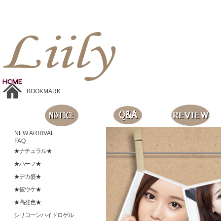
Liilyお手頃価格のカラコンショップ、鮮やかなコスプレレンズ、
目に優しいシリコンハイドロゲルレンズ、全商品無料発送, 度ありレンズ、FDAの承認を受けた信じられる製品です。
BOOKMARK
NEW ARRIVAL
FAQ
★ナチュラル★
★ハーフ★
★デカ盛★
★彼ウケ★
★高発色★
シリコーンハイドロゲル