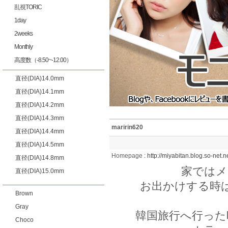
乱視TORIC
1day
2weeks
Monthly
高度数（-8.50~-12.00）
直径(DIA)14.0mm
直径(DIA)14.1mm
直径(DIA)14.2mm
直径(DIA)14.3mm
maririn620
直径(DIA)14.4mm
直径(DIA)14.5mm
Homepage :
http://miyabitan.blog.so-net.n
直径(DIA)14.8mm
家ではメ
直径(DIA)15.0mm
お出かけする時
Brown
Gray
韓国旅行へ行った
Choco