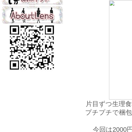
片目ずつ生理
プチプチで梱包
今回は200