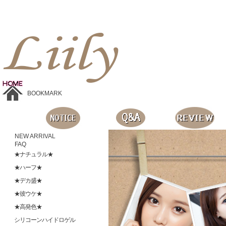
Liilyお手頃価格のカラコンショップ、鮮やかなコスプレレンズ、
目に優しいシリコンハイドロゲルレンズ、全商品無料発送, 度ありレンズ、FDAの承認を受けた信じられる製品です。
BOOKMARK
NEW ARRIVAL
FAQ
★ナチュラル★
★ハーフ★
★デカ盛★
★彼ウケ★
★高発色★
シリコーンハイドロゲル