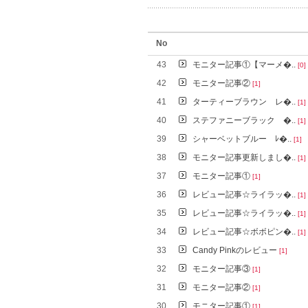
No
43
モニター記事①【マーメ�..
[0]
42
モニター記事②
[1]
41
ターティーブラウン レ�..
[1]
40
ステファニーブラック �..
[1]
39
シャーベットブルー ﾚ�..
[1]
38
モニター記事更新しまし�..
[1]
37
モニター記事①
[1]
36
レビュー記事☆ライラッ�..
[1]
35
レビュー記事☆ライラッ�..
[1]
34
レビュー記事☆ボボピン�..
[1]
33
Candy Pinkのレビュー
[1]
32
モニター記事③
[1]
31
モニター記事②
[1]
30
モニター記事①
[1]