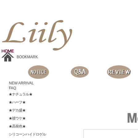
Liilyお手頃価格のカラコンショップ、鮮やかなコスプレレンズ、
目に優しいシリコンハイドロゲルレンズ、全商品無料発送, 度ありレンズ、FDAの承認を受けた信じられる製品です。
BOOKMARK
NEW ARRIVAL
FAQ
★ナチュラル★
★ハーフ★
★デカ盛★
★彼ウケ★
★高発色★
シリコーンハイドロゲル