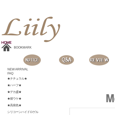
Liilyお手頃価格のカラコンショップ、鮮やかなコスプレレンズ、
目に優しいシリコンハイドロゲルレンズ、全商品無料発送, 度ありレンズ、FDAの承認を受けた信じられる製品です。
BOOKMARK
NEW ARRIVAL
FAQ
★ナチュラル★
★ハーフ★
★デカ盛★
★彼ウケ★
★高発色★
シリコーンハイドロゲル