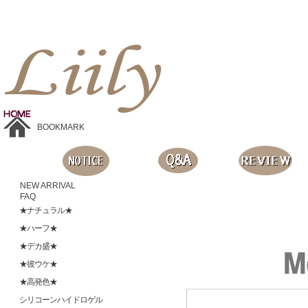
Liilyお手頃価格のカラコンショップ、鮮やかなコスプレレンズ、
目に優しいシリコンハイドロゲルレンズ、全商品無料発送, 度ありレンズ、FDAの承認を受けた信じられる製品です。
BOOKMARK
NEW ARRIVAL
FAQ
★ナチュラル★
★ハーフ★
★デカ盛★
★彼ウケ★
★高発色★
シリコーンハイドロゲル