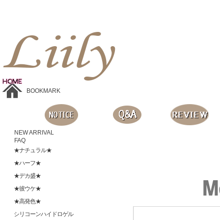
Liilyお手頃価格のカラコンショップ、鮮やかなコスプレレンズ、
目に優しいシリコンハイドロゲルレンズ、全商品無料発送, 度ありレンズ、FDAの承認を受けた信じられる製品です。
BOOKMARK
NEW ARRIVAL
FAQ
★ナチュラル★
★ハーフ★
★デカ盛★
★彼ウケ★
★高発色★
シリコーンハイドロゲル