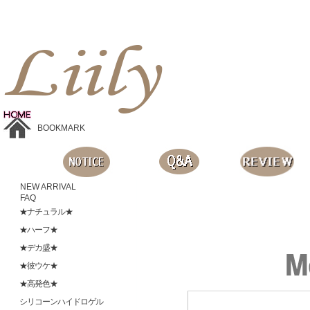
Liilyお手頃価格のカラコンショップ、鮮やかなコスプレレンズ、
目に優しいシリコンハイドロゲルレンズ、全商品無料発送, 度ありレンズ、FDAの承認を受けた信じられる製品です。
BOOKMARK
NEW ARRIVAL
FAQ
★ナチュラル★
★ハーフ★
★デカ盛★
★彼ウケ★
★高発色★
シリコーンハイドロゲル