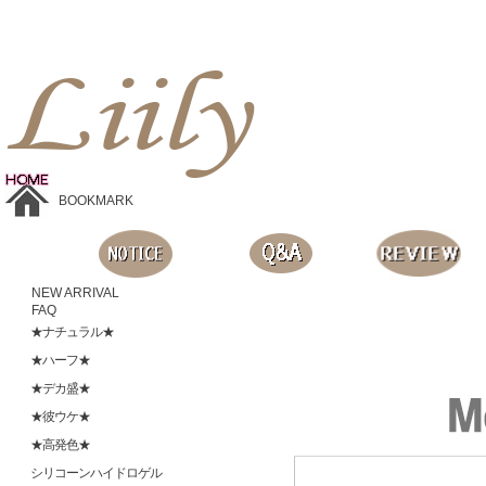
Liilyお手頃価格のカラコンショップ、鮮やかなコスプレレンズ、
目に優しいシリコンハイドロゲルレンズ、全商品無料発送, 度ありレンズ、FDAの承認を受けた信じられる製品です。
BOOKMARK
NEW ARRIVAL
FAQ
★ナチュラル★
★ハーフ★
★デカ盛★
★彼ウケ★
★高発色★
シリコーンハイドロゲル