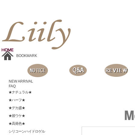
Liilyお手頃価格のカラコンショップ、鮮やかなコスプレレンズ、
目に優しいシリコンハイドロゲルレンズ、全商品無料発送, 度ありレンズ、FDAの承認を受けた信じられる製品です。
BOOKMARK
NEW ARRIVAL
FAQ
★ナチュラル★
★ハーフ★
★デカ盛★
★彼ウケ★
★高発色★
シリコーンハイドロゲル